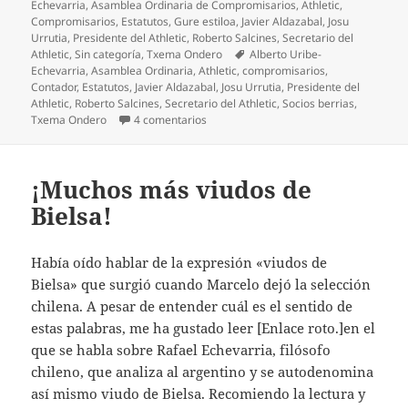
el
Echevarria
,
Asamblea Ordinaria de Compromisarios
,
Athletic
,
Compromisarios
,
Estatutos
,
Gure estiloa
,
Javier Aldazabal
,
Josu
Urrutia
,
Presidente del Athletic
,
Roberto Salcines
,
Secretario del
Etiquetas
Athletic
,
Sin categoría
,
Txema Ondero
Alberto Uribe-
Echevarria
,
Asamblea Ordinaria
,
Athletic
,
compromisarios
,
Contador
,
Estatutos
,
Javier Aldazabal
,
Josu Urrutia
,
Presidente del
Athletic
,
Roberto Salcines
,
Secretario del Athletic
,
Socios berrias
,
en Lo negativo de la Asamblea del Athlet
Txema Ondero
4 comentarios
¡Muchos más viudos de
Bielsa!
Había oído hablar de la expresión «viudos de
Bielsa» que surgió cuando Marcelo dejó la selección
chilena. A pesar de entender cuál es el sentido de
estas palabras, me ha gustado leer [Enlace roto.]en el
que se habla sobre Rafael Echevarria, filósofo
chileno, que analiza al argentino y se autodenomina
así mismo viudo de Bielsa. Recomiendo la lectura y