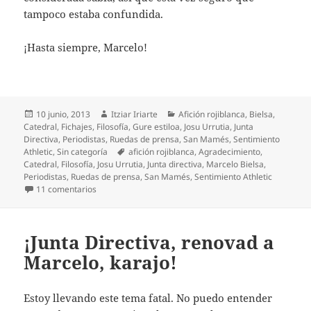
tampoco estaba confundida.
¡Hasta siempre, Marcelo!
Publicado
Autor
Categorías
10 junio, 2013
Itziar Iriarte
Afición rojiblanca
,
Bielsa
,
el
Catedral
,
Fichajes
,
Filosofía
,
Gure estiloa
,
Josu Urrutia
,
Junta
Directiva
,
Periodistas
,
Ruedas de prensa
,
San Mamés
,
Sentimiento
Etiquetas
Athletic
,
Sin categoría
afición rojiblanca
,
Agradecimiento
,
Catedral
,
Filosofía
,
Josu Urrutia
,
Junta directiva
,
Marcelo Bielsa
,
Periodistas
,
Ruedas de prensa
,
San Mamés
,
Sentimiento Athletic
en ¡Muchos más viudos de Bielsa!
11 comentarios
¡Junta Directiva, renovad a
Marcelo, karajo!
Estoy llevando este tema fatal. No puedo entender