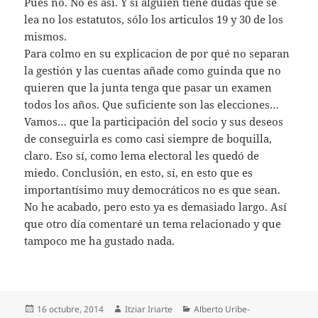
Pues no. No es asi. Y si alguien tiene dudas que se
lea no los estatutos, sólo los articulos 19 y 30 de los
mismos.
Para colmo en su explicacion de por qué no separan
la gestión y las cuentas añade como guinda que no
quieren que la junta tenga que pasar un examen
todos los años. Que suficiente son las elecciones…
Vamos… que la participación del socio y sus deseos
de conseguirla es como casi siempre de boquilla,
claro. Eso sí, como lema electoral les quedó de
miedo. Conclusión, en esto, sí, en esto que es
importantísimo muy democráticos no es que sean.
No he acabado, pero esto ya es demasiado largo. Así
que otro día comentaré un tema relacionado y que
tampoco me ha gustado nada.
Publicado
Autor
Categorías
16 octubre, 2014
Itziar Iriarte
Alberto Uribe-