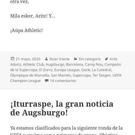
otra vez,
Mila esker, Aritz! Y…
¡Aúpa Athletic!
Publicado
Autor
Categorías
Etiquetas
21 mayo, 2020
Itziar Iriarte
Sin categoría
Aritz
el
Aduriz
,
Athletic Club
,
Augsburgo
,
Barcelona
,
Camp Nou
,
Campeón
de la Supercopa
,
El Zorro
,
Europa League
,
Genk
,
La Catedral
,
Olympique de Marsella
,
San Mamés
,
Supercopa
,
Ter Stegen
,
UEFA
en Aritz, grande hasta en la despe
Champion League
14 comentarios
¡Iturraspe, la gran noticia
de Augsburgo!
Ya estamos clasificados para la siguiente ronda de la