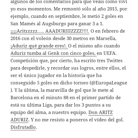
algunos de los comentarios para que veáis como viví
yo esos momentos. Me remontó sólo al año 2015, por
ejemplo, cuando en septiembre, le metió 2 goles en
San Mamés al Augsburgo para ganar 3 a 1.
¡¡¡¡Aritzzzzz….. AAADURIIIZZZZ!!!!.
O en febrero de
2016 con el voleón desde 30 metros en Marsella,
¡Aduriz qué grande eres!.
O el mismo año cuando
Aduriz tumba al Genk con cinco goles,
en UEFA.
Competición que, por cierto, ha escrito tres Twittes
para despedirle, y recordar sus logros, entre ellos, el
ser el único jugador en la historia que ha
conseguido 5 goles en dicho torneo (@EuropaLeague
). Y la última, la maravilla de gol que le mete al
Barcelona en el minuto 88 en el primer partido de
está su última Liga, para dar los 3 puntos a su
equipo del alma, a nuestro equipo.
Don ARITZ
ADURIZ
. Y no me resisto a poneros el vídeo del gol.
Disfrutadlo
.