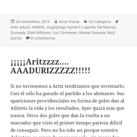
Publicado
Autor
Categorías
Etiquetas
24 noviembre, 2015
Itziar Iriarte
Sin categoría
el
Aritz Aduriz
,
Athletic
,
Augsburgo
,
Aymeric Laporte
,
De Marcos
,
Granada
,
Iñaki Williams
,
Los Cármenes
,
Markel Susaeta
,
Raúl
en Granada no es para el Athletic
García
8 comentarios
¡¡¡¡¡Aritzzzz….
AAADURIZZZZZ!!!!!
Si no tuviesemos a Aritz tendríamos que inventarlo.
Casi él sólo ha ganado el partido a los alemanes. Sus
apariciones providenciales en forma de goles dan al
Athletic la vida y los resultados. Ayer quizá más que
nunca. Otros dos goles que dan la vuelta a un
marcador que visto el primer tiempo parecía difícil
de conseguir. Pero no ha sido así porque nuestro