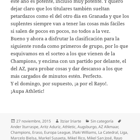
este año es potente, incluso muy potente. Y quiero
dejar claro que los titulares también sueltan
petardazos como el del otro día en Granada y que los
suplentes siempre van a tener las cosas más fáciles
si salen de pocos en pocos, no todos a la vez.
Bueno y ahora a disfrutar la clasificación para la
siguiente ronda como primeros de grupo, por lo que
esquivamos en el sorteo a los que vienen de la
Champions, y encima con un partido por delante, el
del AZ, para probar cosas y dar descanso a los que
más cargados de minutos estén. Perfecto.
Y el domingo, por supuesto, ¡a por el Rayo!.
¡Aupa Athletic!
Publicado
Autor
Categorías
Etiquetas
27 noviembre, 2015
Itziar Iriarte
Sin categoría
el
Ander Iturraspe
,
Aritz Aduriz
,
Athletic
,
Augsburgo
,
AZ Alkmaar
,
Champions
,
Eraso
,
Europa League
,
Iñaki Williams
,
La Catedral
,
Liga
,
Marcelo Bielsa
,
Markel Susaeta
,
Mikel Rico
,
Mikel San José
,
Rayo