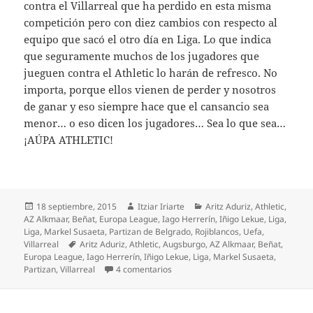
contra el Villarreal que ha perdido en esta misma
competición pero con diez cambios con respecto al
equipo que sacó el otro día en Liga. Lo que indica
que seguramente muchos de los jugadores que
jueguen contra el Athletic lo harán de refresco. No
importa, porque ellos vienen de perder y nosotros
de ganar y eso siempre hace que el cansancio sea
menor… o eso dicen los jugadores… Sea lo que sea…
¡AÚPA ATHLETIC!
Publicado
Autor
Categorías
18 septiembre, 2015
Itziar Iriarte
Aritz Aduriz
,
Athletic
,
el
AZ Alkmaar
,
Beñat
,
Europa League
,
Iago Herrerín
,
Iñigo Lekue
,
Liga
,
Liga
,
Markel Susaeta
,
Partizan de Belgrado
,
Rojiblancos
,
Uefa
,
Etiquetas
Villarreal
Aritz Aduriz
,
Athletic
,
Augsburgo
,
AZ Alkmaar
,
Beñat
,
Europa League
,
Iago Herrerín
,
Iñigo Lekue
,
Liga
,
Markel Susaeta
,
en ¡¡¡¡¡Aritzzzz…. AAADURIZZZZZ!!!!!
Partizan
,
Villarreal
4 comentarios