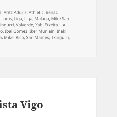
rías
a
,
Aritz Aduriz
,
Athletic
,
Beñat
,
lliiams
,
Liga
,
Liga
,
Malaga
,
Mike San
Etiquetas
ingurri
,
Valverde
,
Xabi Etxeita
mo
,
Ibai Gómez
,
Iker Muniain
,
Iñaki
a
,
Mikel Rico
,
San Mamés
,
Txingurri
,
en Un Athletic de récord gana al Almería
o
ista Vigo