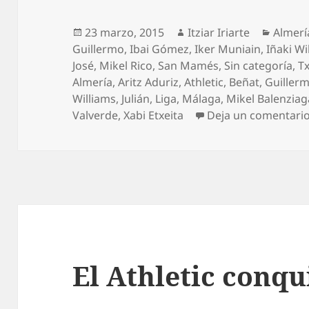
Publicado
Autor
Catego
23 marzo, 2015
Itziar Iriarte
Almerí
el
Guillermo
,
Ibai Gómez
,
Iker Muniain
,
Iñaki Wi
José
,
Mikel Rico
,
San Mamés
,
Sin categoría
,
Tx
Almería
,
Aritz Aduriz
,
Athletic
,
Beñat
,
Guiller
Williams
,
Julián
,
Liga
,
Málaga
,
Mikel Balenziag
Valverde
,
Xabi Etxeita
Deja un comentari
El Athletic conqu