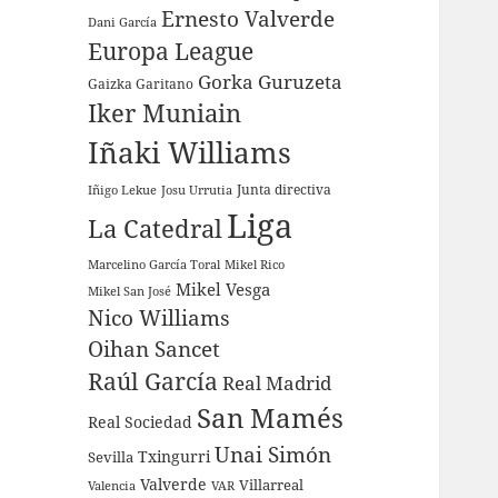
Ernesto Valverde
Dani García
Europa League
Gorka Guruzeta
Gaizka Garitano
Iker Muniain
Iñaki Williams
Junta directiva
Iñigo Lekue
Josu Urrutia
Liga
La Catedral
Marcelino García Toral
Mikel Rico
Mikel Vesga
Mikel San José
Nico Williams
Oihan Sancet
Raúl García
Real Madrid
San Mamés
Real Sociedad
Unai Simón
Sevilla
Txingurri
Valverde
Villarreal
Valencia
VAR