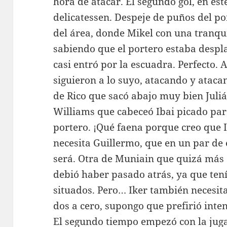
hora de atacar. El segundo gol, en est
delicatessen. Despeje de puños del po
del área, donde Mikel con una tranqu
sabiendo que el portero estaba despl
casi entró por la escuadra. Perfecto. A
siguieron a lo suyo, atacando y atacan
de Rico que sacó abajo muy bien Juli
Williams que cabeceó Ibai picado para
portero. ¡Qué faena porque creo que Ib
necesita Guillermo, que en un par de e
será. Otra de Muniain que quizá más 
debió haber pasado atrás, ya que te
situados. Pero… Iker también necesita
dos a cero, supongo que prefirió intent
El segundo tiempo empezó con la juga