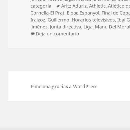
Etiquetas
categoría
Aritz Aduriz
,
Athletic
,
Atlético 
Cornella-El Prat
,
Eibar
,
Espanyol
,
Final de Cop
Iraizoz
,
Guillermo
,
Horarios televisivos
,
Ibai 
Jiménez
,
Junta directiva
,
Liga
,
Manu Del Mora
en ¡El derby de Ipurua p
Deja un comentario
Funciona gracias a WordPress