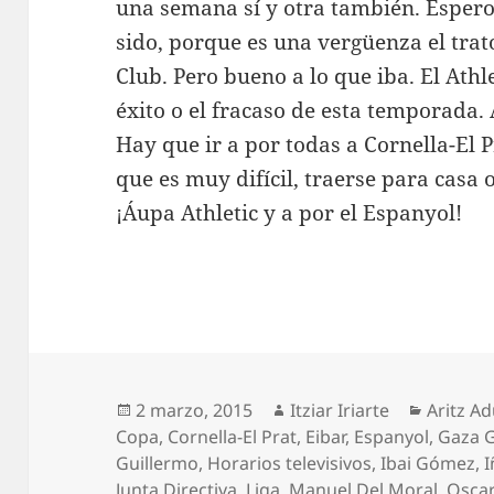
una semana sí y otra también. Espero 
sido, porque es una vergüenza el trat
Club. Pero bueno a lo que iba. El Athl
éxito o el fracaso de esta temporada. A
Hay que ir a por todas a Cornella-El 
que es muy difícil, traerse para casa 
¡Áupa Athletic y a por el Espanyol!
Publicado
Autor
Categor
2 marzo, 2015
Itziar Iriarte
Aritz Ad
el
Copa
,
Cornella-El Prat
,
Eibar
,
Espanyol
,
Gaza G
Guillermo
,
Horarios televisivos
,
Ibai Gómez
,
I
Junta Directiva
,
Liga
,
Manuel Del Moral
,
Osca