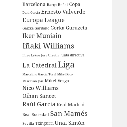
Barcelona
Copa
Barça
Beñat
Ernesto Valverde
Dani García
Europa League
Gorka Guruzeta
Gaizka Garitano
Iker Muniain
Iñaki Williams
Junta directiva
Iñigo Lekue
Josu Urrutia
Liga
La Catedral
Marcelino García Toral
Mikel Rico
Mikel Vesga
Mikel San José
Nico Williams
Oihan Sancet
Raúl García
Real Madrid
San Mamés
Real Sociedad
Unai Simón
Sevilla
Txingurri