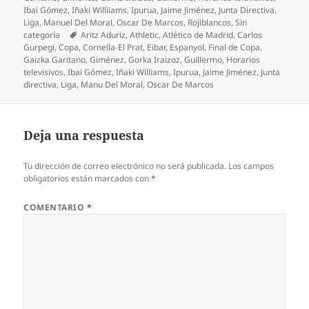
Ibai Gómez
,
Iñaki Williiams
,
Ipurua
,
Jaime Jiménez
,
Junta Directiva
,
Liga
,
Manuel Del Moral
,
Oscar De Marcos
,
Rojiblancos
,
Sin
Etiquetas
categoría
Aritz Aduriz
,
Athletic
,
Atlético de Madrid
,
Carlos
Gurpegi
,
Copa
,
Cornella-El Prat
,
Eibar
,
Espanyol
,
Final de Copa
,
Gaizka Garitano
,
Giménez
,
Gorka Iraizoz
,
Guillermo
,
Horarios
televisivos
,
Ibai Gómez
,
Iñaki Williams
,
Ipurua
,
Jaime Jiménez
,
Junta
directiva
,
Liga
,
Manu Del Moral
,
Oscar De Marcos
Deja una respuesta
Tu dirección de correo electrónico no será publicada.
Los campos
obligatorios están marcados con
*
COMENTARIO
*