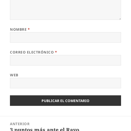
NOMBRE
*
CORREO ELECTRÓNICO
*
WEB
Navegación
ANTERIOR
de
3 puntos más ante el Rayo,
Entrada