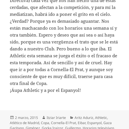
Directiva) cada vez que nos han hecho una de estas
cerdadas, que afectan a la competición, y para mí la
mediatizan, habrá ido a poner el grito en el cielo.
¿Verdad? Porque ya es demasiado aguantar. Nos
están machacando con los horarios una semana sí y
otra también. Espero y deseo que así sea o así haya
sido, porque es una vergüenza el trato que se le está
dando a nuestro Club. Pero bueno a lo que iba. El
Athletic esta semana se juega el éxito o el fracaso de
esta temporada. Así de sencillo y así de cruel. Hay
que ir a por todas a Cornella-El Prat, y aunque soy
consciente de que es muy difícil, traerse para casa
otra final de Copa.
¡Áupa Athletic y a por el Espanyol!
Publicado
Autor
Categorías
2 marzo, 2015
Itziar Iriarte
Aritz Aduriz
,
Athletic
,
el
Atlético de Madrid
,
Copa
,
Cornella-El Prat
,
Eibar
,
Espanyol
,
Gaza
Garitano
,
Giménez
,
Gorka Iraizoz
,
Guillermo
,
Horarios televisivos
,