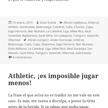
Publicado
Autor
Categorías
15 enero, 2015
Itziar Iriarte
Afición rojiblanca
,
Árbitros
,
el
Athletic
,
Aurtenetxe
,
Balenziaga
,
Catedral
,
Celta
,
Charles
,
Copa
,
Iago Herrerín
,
Iker Muniain
,
La Catedral
,
Liga
,
Mikel Rico
,
Real
Sociedad
,
Rojiblancos
,
Santi Mina
,
Sin categoría
,
Txingurri
,
Valverde
,
Etiquetas
Villarreal
Afición zurigorri
,
Ander Iturraspe
,
Arbitros
,
Balenziaga
,
Celta
,
Copa
,
Deportivo
,
Iago Herrerín
,
Iker Muniain
,
Iñaki Williams
,
La Catedral
,
Liga
,
Mikel Rico
,
Real Sociedad
,
San
Mamés
,
Santi Mina
,
Txingurri
,
Valverde
,
Villarreal
,
Xabi Etxeita
en El Athletic pasa a cuartos con nuevo ridículo
4 comentarios
Athletic, ¡es imposible jugar
menos!
La frase el que avisa no es traidor no me vale en este
caso. Es más, me suena a disculpa, a poner la tirita
antes de la herida. Si ya sabías que podía pasar,