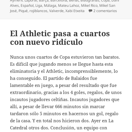
Aymeric Laporte
,
Barça
,
Barcelona
,
Beñat
,
Blaugranas
,
Copa
,
Dani
Alves
,
Español
,
Liga
,
Málaga
,
Mateu Lahoz
,
Mikel Rico
,
Mikel San
en Contra
José
,
Piqué
,
rojiblancos
,
Valverde
,
Xabi Etxeita
2 comentarios
El Athletic pasa a cuartos
con nuevo ridículo
Nunca unos cuartos de Copa estuvieron tan baratos.
Es difícil que jugando menos se llegue hasta esta
eliminatoria y el Athletic, incomprensiblemente, lo
ha conseguido. El partido de Balaidos fue
lamentable en juego, a pesar del resultado que fue
extraordinario, gracias a los 4 goles, regalos, de unos
incautos jugadores celtiñas. Incautos jugadores que
allí, a pesar de llevar 666 minutos sin marcar
tardaron sólo 5 minutos en hacernos un gol, regalo
de la casa. Y en total nos hicieron dos. Ayer en La
Catedral otros dos. Conclusión, un equipo con