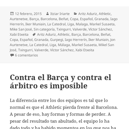
Publicado
Autor
Categorías
12 febrero, 2015
Itziar Iriarte
Aritz Aduriz
,
Athletic
,
el
Aurtenetxe
,
Barça
,
Barcelona
,
Beñat
,
Copa
,
Español
,
Granada
,
Iago
Herrerín
,
Iker Muniain
,
La Catedral
,
Liga
,
Malaga
,
Markel Susaeta
,
Mike San José
,
Sin categoría
,
Txingurri
,
Valverde
,
Víctor Sánchez
,
Etiquetas
Xabi Etxeita
Aritz Aduriz
,
Athletic
,
Barça
,
Barcelona
,
Beñat
,
Copa
,
Español
,
Granada
,
Gurpegi
,
Iago Herrerín
,
Iker Muniain
,
Jon
Aurtenetxe
,
La Catedral
,
Liga
,
Málaga
,
Markel Susaeta
,
Mikel San
José
,
Txingurri
,
Valverde
,
Víctor Sánchez
,
Xabi Etxeita
en ¡Gracias Español por dejar vivo al Athletic!
6 comentarios
Contra el Barça y contra el
árbitro es imposible
La diferencia entre los dos equipos es tal que lo
normal es que el Athletic pierda frente al Barcelona.
A pesar de eso, hay formas y formas de perder. A
pesar del resultado tan abultado, el equipo lo ha
dado todo y ha habido momentos en los que nos ha