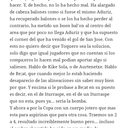
hacer. Y, de hecho, no lo ha hecho mal. Ha alargado
de cabeza balones como si fuese el mismo Aduriz,
ha recuperado balones o se los ha hecho perder al
contrario, ha metido un buen bal’on al centro del
area que por poco no llega Aduriz y que ha supuesto
el corner del que ha venido el gol de San Jose. Con
esto no quiero decir que Toquero sea la solucion,
solo digo que igual jugadores que no cuentan si los
compa;eros lo hacen mal podian aportar algo si
saliesen. Hablo de Kike Sola, o de Aurtenetxe. Hablo
de Be;at, que cuando mejor lo estab haciendo
desaparecio de las alineaciones sin saber muy bien
por que. Y encima si le probase a Be;at en su puesto
es decir, en el de Iturraspe, en el de un Iturraspe
que no esta, pues ya… seria la bomba.
Y ahora a por la Copa con un cuerpo jotero que mas
esta para aspirinas que para otra cosa. Traemos un 2
a 4, resultado increiblemente bueno pero… incluso