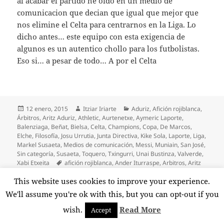
al acabar el partido he oido en un medio de
comunicacion que decian que igual que mejor que
nos elimine el Celta para centrarnos en la Liga. Lo
dicho antes… este equipo con esta exigencia de
algunos es un autentico chollo para los futbolistas.
Eso si… a pesar de todo… A por el Celta
Publicado
Autor
Categorías
12 enero, 2015
Itziar Iriarte
Aduriz
,
Afición rojiblanca
,
el
Árbitros
,
Aritz Aduriz
,
Athletic
,
Aurtenetxe
,
Aymeric Laporte
,
Balenziaga
,
Beñat
,
Bielsa
,
Celta
,
Champions
,
Copa
,
De Marcos
,
Elche
,
Filosofía
,
Josu Urrutia
,
Junta Directiva
,
Kike Sola
,
Laporte
,
Liga
,
Markel Susaeta
,
Medios de comunicación
,
Messi
,
Muniain
,
San José
,
Sin categoría
,
Susaeta
,
Toquero
,
Txingurri
,
Unai Bustinza
,
Valverde
,
Etiquetas
Xabi Etxeita
afición rojiblanca
,
Ander Iturraspe
,
Arbitros
,
Aritz
Aduriz
,
Athletic
,
Aurtenetxe
,
Aymeric Laporte
,
Balenziaga
,
Beñat
,
This website uses cookies to improve your experience.
Celta
,
Champions
,
Copa
,
De Marcos
,
Elche
,
Gaizka Toquero
,
Iglesias
Villanueva
,
Iker Muniain
,
Josu Urrutia
,
Junta directiva
,
Kike Sola
,
Liga
,
We'll assume you're ok with this, but you can opt-out if you
Mikel San José
,
Susaeta
,
Txingurri
,
Unai Bustinza
,
Valverde
,
Xabi
en Athletic, ¡es imposible jugar menos!
Etxeita
12 comentarios
wish.
Read More
Accept