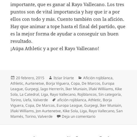
importante, que es ganar al Rayo Vallecano. Los tres
puntos son de vital importancia y hay que ir a por
ellos con todo y más. Cuento también con la afición.
Hay que animar a tope hasta el final del partido, que
es la mejor forma de ayudar a conseguir un buen
resultado.
¡Aúpa Athletic y a por el Rayo Vallecano!
Publicado
Autor
Categorías
20 febrero, 2015
Itziar Iriarte
Afición rojiblanca
,
el
Athletic
,
Aurtenetxe
,
Borja Viguera
,
Copa
,
De Marcos
,
Europa
League
,
Gurpegi
,
Iago Herrerín
,
Iker Muniain
,
Iñaki Williiams
,
Kike
Sola
,
La Catedral
,
Liga
,
Rayo Vallecano
,
Rojiblancos
,
Sin categoría
,
Etiquetas
Torino
,
Uefa
,
Valverde
afición rojiblanca
,
Athletic
,
Borja
Viguera
,
Copa
,
De Marcos
,
Europa League
,
Gurpegi
,
Iker Muniain
,
Iñaki Williams
,
Jon Aurtenetxe
,
Kike Sola
,
Liga
,
Rayo Vallecano
,
San
en ¡Gran resultado en Tur
Mamés
,
Torino
,
Valverde
Deja un comentario