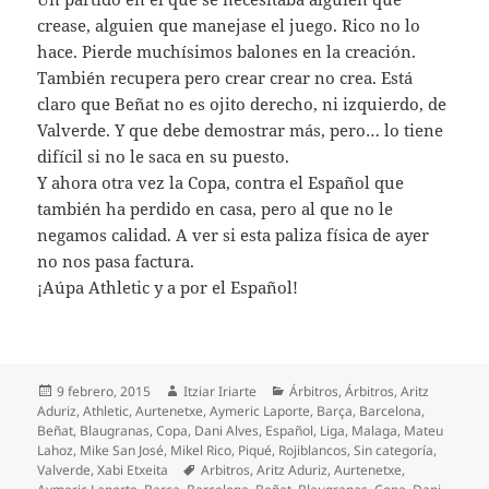
crease, alguien que manejase el juego. Rico no lo
hace. Pierde muchísimos balones en la creación.
También recupera pero crear crear no crea. Está
claro que Beñat no es ojito derecho, ni izquierdo, de
Valverde. Y que debe demostrar más, pero… lo tiene
difícil si no le saca en su puesto.
Y ahora otra vez la Copa, contra el Español que
también ha perdido en casa, pero al que no le
negamos calidad. A ver si esta paliza física de ayer
no nos pasa factura.
¡Aúpa Athletic y a por el Español!
Publicado
Autor
Categorías
9 febrero, 2015
Itziar Iriarte
Árbitros
,
Árbitros
,
Aritz
el
Aduriz
,
Athletic
,
Aurtenetxe
,
Aymeric Laporte
,
Barça
,
Barcelona
,
Beñat
,
Blaugranas
,
Copa
,
Dani Alves
,
Español
,
Liga
,
Malaga
,
Mateu
Lahoz
,
Mike San José
,
Mikel Rico
,
Piqué
,
Rojiblancos
,
Sin categoría
,
Etiquetas
Valverde
,
Xabi Etxeita
Arbitros
,
Aritz Aduriz
,
Aurtenetxe
,