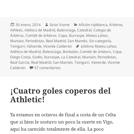
Publicado
Autor
Categorías
30 enero, 2014
Itziar Iriarte
Afición rojiblanca
,
Árbitros
,
el
Athletic
,
Atlético de Madrid
,
Balenciaga
,
Catedral
,
Colegio de
Árbitros
,
Comité de árbitros
,
Copa
,
Iturraspe
,
Mateu Lahoz
,
Muniain
,
Periodistas
,
Real Madrid
,
San Mamés
,
Sin categoría
,
Etiquetas
Txingurri
,
Valverde
,
Vicente Calderón
árbitros Mateu Lahoz
,
Atlético de Madrid
,
Balenciaga
,
Borbalán
,
Comité de árbitors
,
Copa
,
Diego Costa
,
Godin
,
Iturraspe
,
La Catedral
,
Muniain
,
Periodistas
,
Raúl García
,
Real Madrid
,
San Mamés
,
Txingurri
,
Valverde
,
Vicente
en Ya tienen la semifinal que querían… Atlét
Calderón
57 comentarios
¡Cuatro goles coperos del
Athletic!
Ya estamos en octavos de final a costa de un Celta
que si bien le sostuvo un poco la suerte en Vigo,
aquí ha carecido totalmente de ella. La poco