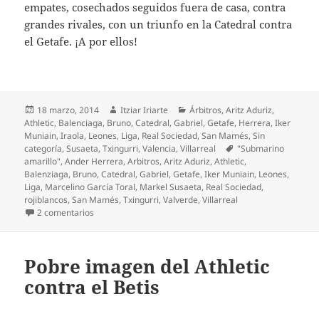
empates, cosechados seguidos fuera de casa, contra
grandes rivales, con un triunfo en la Catedral contra
el Getafe. ¡A por ellos!
Publicado
Autor
Categorías
18 marzo, 2014
Itziar Iriarte
Árbitros
,
Aritz Aduriz
,
el
Athletic
,
Balenciaga
,
Bruno
,
Catedral
,
Gabriel
,
Getafe
,
Herrera
,
Iker
Muniain
,
Iraola
,
Leones
,
Liga
,
Real Sociedad
,
San Mamés
,
Sin
Etiquetas
categoría
,
Susaeta
,
Txingurri
,
Valencia
,
Villarreal
"Submarino
amarillo"
,
Ander Herrera
,
Arbitros
,
Aritz Aduriz
,
Athletic
,
Balenziaga
,
Bruno
,
Catedral
,
Gabriel
,
Getafe
,
Iker Muniain
,
Leones
,
Liga
,
Marcelino García Toral
,
Markel Susaeta
,
Real Sociedad
,
rojiblancos
,
San Mamés
,
Txingurri
,
Valverde
,
Villarreal
en Punto agrio el de Villarreal
2 comentarios
Pobre imagen del Athletic
contra el Betis