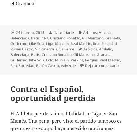
el Granada!
Publicado
Autor
Categorías
24 febrero, 2014
Itziar Iriarte
Árbitros
,
Athletic
,
el
Balenciaga
,
Betis
,
CR7
,
Cristiano Ronaldo
,
Gil Manzano
,
Granada
,
Guillermo
,
Kike Sola
,
Liga
,
Muniain
,
Real Madrid
,
Real Sociedad
,
Etiquetas
Rubén Castro
,
Sin categoría
,
Valverde
Arbitros
,
Athletic
,
Balenziaga
,
Betis
,
Cristiano Ronaldo
,
Gil Manzano
,
Granada
,
Guillermo
,
Kike Sola
,
Lolo
,
Muniain
,
Perkins
,
Perquis
,
Real Madrid
,
en Pobre i
Real Sociedad
,
Rubén Castro
,
Valverde
Deja un comentario
Contra el Español,
oportunidad perdida
El Athletic pierde la imbatibilidad en Liga en San
Mamés. Una pena, pero visto el partido tampoco es
que nuestro equipo haya merecido mucho más.