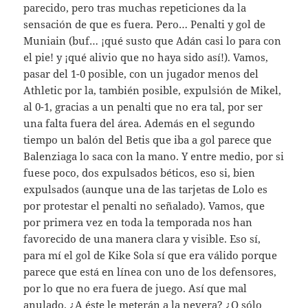
parecido, pero tras muchas repeticiones da la
sensación de que es fuera. Pero… Penalti y gol de
Muniain (buf… ¡qué susto que Adán casi lo para con
el pie! y ¡qué alivio que no haya sido así!). Vamos,
pasar del 1-0 posible, con un jugador menos del
Athletic por la, también posible, expulsión de Mikel,
al 0-1, gracias a un penalti que no era tal, por ser
una falta fuera del área. Además en el segundo
tiempo un balón del Betis que iba a gol parece que
Balenziaga lo saca con la mano. Y entre medio, por si
fuese poco, dos expulsados béticos, eso si, bien
expulsados (aunque una de las tarjetas de Lolo es
por protestar el penalti no señalado). Vamos, que
por primera vez en toda la temporada nos han
favorecido de una manera clara y visible. Eso sí,
para mí el gol de Kike Sola sí que era válido porque
parece que está en línea con uno de los defensores,
por lo que no era fuera de juego. Así que mal
anulado. ¿A éste le meterán a la nevera? ¿O sólo