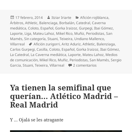
Publicado
Autor
Categorías
17 febrero, 2014
Itziar Iriarte
Afición rojiblanca
,
el
Árbitros
,
Athletic
,
Balenciaga
,
Borbalán
,
Catedral
,
Caverna
mediática
,
Coloto
,
Español
,
Gorka Iraizoz
,
Gurpegi
,
Ibai Gómez
,
Laporte
,
Liga
,
Mateu Lahoz
,
Mikel Rico
,
Muñiz
,
Periodistas
,
San
Mamés
,
Sin categoría
,
Stuani
,
Teixeira
,
Undiano Mallenco
,
Etiquetas
Villarreal
Afición zurigorri
,
Aritz Aduriz
,
Athletic
,
Balenziaga
,
Carlos Gurpegi
,
Casilla
,
Coloto
,
Español
,
Gorka Iraizoz
,
Ibai Gómez
,
La Catedral
,
La Caverna mediática
,
Laporte
,
Mateu Lahoz
,
Medios
de comunicación
,
Mikel Rico
,
Muñiz
,
Periodistas
,
San Mamés
,
Sergio
en Contra el Español,
Garcia
,
Stuani
,
Teixeira
,
Villarreal
2 comentarios
Ya tienen la semifinal que
querían… Atlético Madrid –
Real Madrid
Y … Ojalá se les atragante