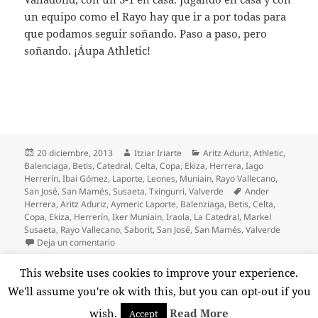
un equipo como el Rayo hay que ir a por todas para
que podamos seguir soñando. Paso a paso, pero
soñando. ¡Áupa Athletic!
Publicado
Autor
Categorías
20 diciembre, 2013
Itziar Iriarte
Aritz Aduriz
,
Athletic
,
el
Balenciaga
,
Betis
,
Catedral
,
Celta
,
Copa
,
Ekiza
,
Herrera
,
Iago
Herrerín
,
Ibai Gómez
,
Laporte
,
Leones
,
Muniain
,
Rayo Vallecano
,
Etiquetas
San José
,
San Mamés
,
Susaeta
,
Txingurri
,
Valverde
Ander
Herrera
,
Aritz Aduriz
,
Aymeric Laporte
,
Balenziaga
,
Betis
,
Celta
,
Copa
,
Ekiza
,
Herrerín
,
Iker Muniain
,
Iraola
,
La Catedral
,
Markel
Susaeta
,
Rayo Vallecano
,
Saborit
,
San José
,
San Mamés
,
Valverde
en ¡Cuatro goles coperos del Athletic!
Deja un comentario
Paginación
This website uses cookies to improve your experience.
PÁGINA
1
de
We'll assume you're ok with this, but you can opt-out if you
entradas
Página
wish.
Read More
Accept
Funciona gracias a WordPress