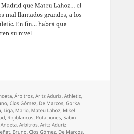
al Madrid que Mateu Lahoz… el
os mal llamados grandes, a los
thletic. En fin… habrá que
eren su nivel…
ategorías
noeta
,
Árbitros
,
Aritz Aduriz
,
Athletic
,
uno
,
Clos Gómez
,
De Marcos
,
Gorka
a
,
Liga
,
Mario
,
Mateu Lahoz
,
Mikel
dad
,
Rojiblancos
,
Rotaciones
,
Sabin
Etiquetas
Anoeta
,
Arbitros
,
Aritz Aduriz
,
eñat
,
Bruno
,
Clos Gómez
,
De Marcos
,