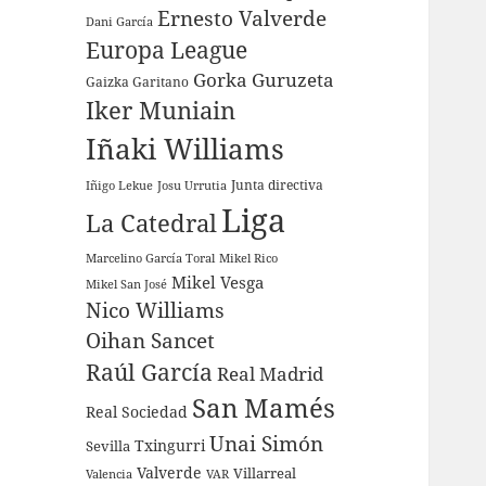
Ernesto Valverde
Dani García
Europa League
Gorka Guruzeta
Gaizka Garitano
Iker Muniain
Iñaki Williams
Junta directiva
Iñigo Lekue
Josu Urrutia
Liga
La Catedral
Marcelino García Toral
Mikel Rico
Mikel Vesga
Mikel San José
Nico Williams
Oihan Sancet
Raúl García
Real Madrid
San Mamés
Real Sociedad
Unai Simón
Sevilla
Txingurri
Valverde
Villarreal
Valencia
VAR