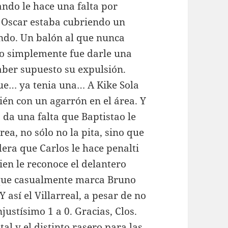
ando le hace una falta por
 Oscar estaba cubriendo un
ondo. Un balón al que nunca
zo simplemente fue darle una
aber supuesto su expulsión.
ue… ya tenia una… A Kike Sola
ién con un agarrón en el área. Y
da una falta que Baptistao le
ea, no sólo no la pita, sino que
dera que Carlos le hace penalti
ien le reconoce el delantero
i que casualmente marca Bruno
 así el Villarreal, a pesar de no
justísimo 1 a 0. Gracias, Clos.
al y el distinto rasero para las