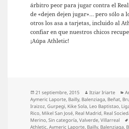
árbitro peor para jugar contra el Re
de «dejen dejen jugar»… pero sólo a l
otros los asa a tarjetas, incluido al A
confiar en que nuestros chicos recup
¡Aúpa Athletic!
Publicado
Autor
C
21 septiembre, 2015
Itziar Iriarte
A
el
Aymeric Laporte
,
Bailly
,
Balenziaga
,
Beñat
,
Br
Iraizoz
,
Gurpegi
,
Kike Sola
,
Leo Baptistao
,
Lig
Rico
,
Mikel San José
,
Real Madrid
,
Real Socie
Merino
,
Sin categoría
,
Valverde
,
Villarreal
Athletic
,
Aymeric Laporte
,
Bailly
,
Balenziaga
,
B