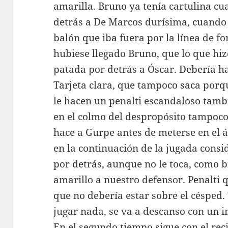
amarilla. Bruno ya tenía cartulina cu
detrás a De Marcos durísima, cuando
balón que iba fuera por la línea de f
hubiese llegado Bruno, que lo que hi
patada por detrás a Óscar. Debería h
Tarjeta clara, que tampoco saca porq
le hacen un penalti escandaloso tamb
en el colmo del despropósito tampoco 
hace a Gurpe antes de meterse en el ár
en la continuación de la jugada consi
por detrás, aunque no le toca, como b
amarillo a nuestro defensor. Penalt
que no debería estar sobre el césped. Y
jugar nada, se va a descanso con un in
En el segundo tiempo sigue con el recit