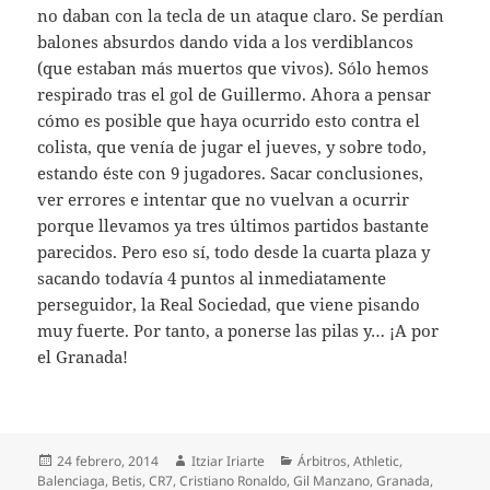
no daban con la tecla de un ataque claro. Se perdían
balones absurdos dando vida a los verdiblancos
(que estaban más muertos que vivos). Sólo hemos
respirado tras el gol de Guillermo. Ahora a pensar
cómo es posible que haya ocurrido esto contra el
colista, que venía de jugar el jueves, y sobre todo,
estando éste con 9 jugadores. Sacar conclusiones,
ver errores e intentar que no vuelvan a ocurrir
porque llevamos ya tres últimos partidos bastante
parecidos. Pero eso sí, todo desde la cuarta plaza y
sacando todavía 4 puntos al inmediatamente
perseguidor, la Real Sociedad, que viene pisando
muy fuerte. Por tanto, a ponerse las pilas y… ¡A por
el Granada!
Publicado
Autor
Categorías
24 febrero, 2014
Itziar Iriarte
Árbitros
,
Athletic
,
el
Balenciaga
,
Betis
,
CR7
,
Cristiano Ronaldo
,
Gil Manzano
,
Granada
,