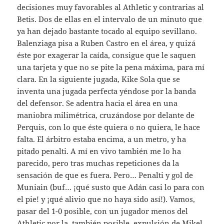
decisiones muy favorables al Athletic y contrarias al
Betis. Dos de ellas en el intervalo de un minuto que
ya han dejado bastante tocado al equipo sevillano.
Balenziaga pisa a Ruben Castro en el área, y quizá
éste por exagerar la caída, consigue que le saquen
una tarjeta y que no se pite la pena máxima, para mí
clara. En la siguiente jugada, Kike Sola que se
inventa una jugada perfecta yéndose por la banda
del defensor. Se adentra hacia el área en una
maniobra milimétrica, cruzándose por delante de
Perquis, con lo que éste quiera o no quiera, le hace
falta. El árbitro estaba encima, a un metro, y ha
pitado penalti. A mí en vivo también me lo ha
parecido, pero tras muchas repeticiones da la
sensación de que es fuera. Pero… Penalti y gol de
Muniain (buf… ¡qué susto que Adán casi lo para con
el pie! y ¡qué alivio que no haya sido así!). Vamos,
pasar del 1-0 posible, con un jugador menos del
Athletic por la, también posible, expulsión de Mikel,