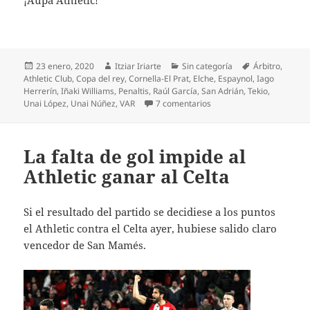
Publicado
Autor
Categorías
Etiquetas
23 enero, 2020
Itziar Iriarte
Sin categoría
Árbitro
,
el
Athletic Club
,
Copa del rey
,
Cornella-El Prat
,
Elche
,
Espaynol
,
Iago
Herrerín
,
Iñaki Williams
,
Penaltis
,
Raúl García
,
San Adrián
,
Tekio
,
en ¡Grande Iago y a octav
Unai López
,
Unai Núñez
,
VAR
7 comentarios
La falta de gol impide al
Athletic ganar al Celta
Si el resultado del partido se decidiese a los puntos
el Athletic contra el Celta ayer, hubiese salido claro
vencedor de San Mamés.