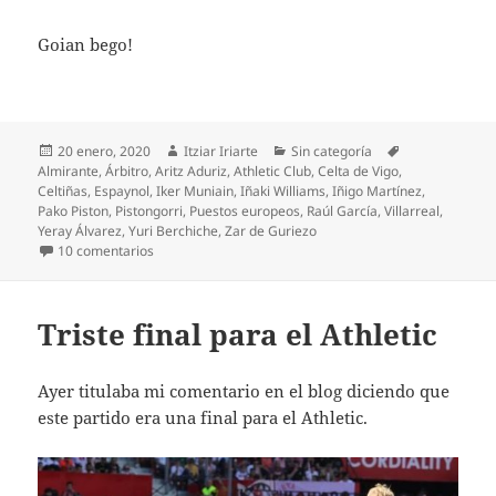
Goian bego!
Publicado
Autor
Categorías
Etiquetas
20 enero, 2020
Itziar Iriarte
Sin categoría
el
Almirante
,
Árbitro
,
Aritz Aduriz
,
Athletic Club
,
Celta de Vigo
,
Celtiñas
,
Espaynol
,
Iker Muniain
,
Iñaki Williams
,
Iñigo Martínez
,
Pako Piston
,
Pistongorri
,
Puestos europeos
,
Raúl García
,
Villarreal
,
Yeray Álvarez
,
Yuri Berchiche
,
Zar de Guriezo
en La falta de gol impide al Athletic ganar al Celta
10 comentarios
Triste final para el Athletic
Ayer titulaba mi comentario en el blog diciendo que
este partido era una final para el Athletic.