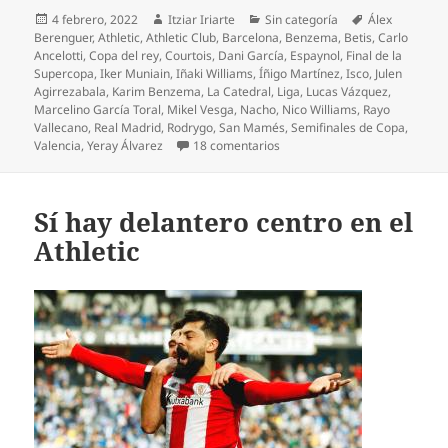
Publicado
Autor
Categorías
Etiquetas
4 febrero, 2022
Itziar Iriarte
Sin categoría
Álex
el
Berenguer
,
Athletic
,
Athletic Club
,
Barcelona
,
Benzema
,
Betis
,
Carlo
Ancelotti
,
Copa del rey
,
Courtois
,
Dani García
,
Espaynol
,
Final de la
Supercopa
,
Iker Muniain
,
Iñaki Williams
,
Íñigo Martínez
,
Isco
,
Julen
Agirrezabala
,
Karim Benzema
,
La Catedral
,
Liga
,
Lucas Vázquez
,
Marcelino García Toral
,
Mikel Vesga
,
Nacho
,
Nico Williams
,
Rayo
Vallecano
,
Real Madrid
,
Rodrygo
,
San Mamés
,
Semifinales de Copa
,
en ¡El Athletic a semis en plan 
Valencia
,
Yeray Álvarez
18 comentarios
Sí hay delantero centro en el
Athletic