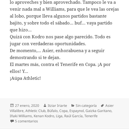
lo aproveches y bien aprovechado. Tampoco le va a
venir nada mal a Williams, para que le vea las orejas
al lobo, porque lleva algunos partidos bastante
bajito, y sobre todo el sábado… buf… vaya partido
que hizo…
Quizá con Kodro nos pase algo parecido. Todo es
jugar con verdaderas oportunidades.
De momento,… Asier, enhorabuena y a seguir
demostrando si te dejan.
El martes más, contra el Tenerife en Copa. ¡A por
ellos! Y…
¡Aúpa Athletic!
Publicado
Autor
Categorías
Etiquetas
27 enero, 2020
Itziar Iriarte
Sin categoría
Asier
el
Villalibre
,
Athletic Club
,
Búfalo
,
Copa
,
Espaynol
,
Gaizka Garitano
,
Iñaki Williams
,
Kenan Kodro
,
Liga
,
Raúl García
,
Tenerife
en Sí hay delantero centro en el Athletic
5 comentarios