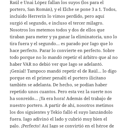
Raúl e Unai López fallan los suyos (los para el
portero, San Román), y el Elche se pone 3 a 1. Todos,
incluido Herrerín lo vimos perdido, pero aquí
surgió el segundo, e incluso el tercer milagro.
Nosotros los metemos todos y dos de ellos que
tiraban para meter y ya ganar la eliminatoria, uno lo
tira fuera y el segundo… es parado por Iago que lo
hace perfecto. Parar lo convierte en perfecto. Sobre
todo porque no lo mandó repetir el árbitro que al no
haber VAR no debió ver que Iago se adelantó.
¡Genial! Tampoco mandó repetir el de Raúl… lo digo
porque en el primer penalti el portero ilicitano
también se adelanta. De hecho, se podían haber
repetido unos cuantos. Pero esta vez la suerte nos
ha sonreído… ¡Ya era hora! Además del trabajo de
nuestro portero. A partir de ahí, nosotros metimos
los dos siguientes y Tekio falló el suyo lanzándolo
fuera. Iago adivinó el lado y cubrió muy bien el
palo. ¡Perfecto! Así Iago se convirtió en el héroe de