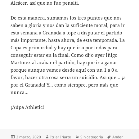
Alcácer, así que no fue penalti.
De esta manera, sumamos los tres puntos que nos
saben a gloria y nos dan la suficiente moral, para ir
esta semana a Granada a tope a disputar el partido
más importante, hasta ahora, de esta temporada. La
Copa es primordial y hay que ir a por todas para
conseguir estar en la final. Como dijo ayer Íñigo
Martínez al acabar el partido, hay que ir a ganar
porque aunque vamos desde aquí con un 1 a 0 a
favor, hacer otra cosa sería un suicidio. Así que… ¡a
por el Granada! Y… como siempre, pero más que
nunca…
¡Aúpa Athletic!
Publicado
Autor
Categorías
Etiquetas
2 marzo, 2020
Itziar Iriarte
Sin categoría
Ander