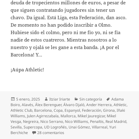
deuda de tropecientos millones de euros, a pesar de
que siguen contratando jugadores sin tener un
chavo. Da igual. Está Liga, esta Federación, dan asco.
De momento no han podido inscribir a Olmo.
Hubiese sido el colmo, pero ni me fío yo, ni se fía
nadie de estos cuatreros. Mientras nosotros a lo
nuestro y ojalá se les gane a esta banda. ¡A por el
Barcelona! Y…
¡Aúpa Athletic!
Publicado
Autor
Categorías
Etiquetas
5 enero, 2025
Itziar Iriarte
Sin categoría
Adama
el
Boiro
,
Alavés
,
Álex Berenguer
,
Álvaro Djaló
,
Ander Herrera
,
Athletic
,
Athletic Club
,
Barcelona
,
Copa
,
Espanyol
,
Federación
,
Girona
,
Iñaki
Williams
,
Julen Agirrezabala
,
Mallorca
,
Mikel Jauregizar
,
Mikel
Vesga
,
Negreira
,
Nico Serrano
,
Nico Williams
,
Penaltis
,
Real Madrid
,
Sevilla
,
Supercopa
,
UD Logroñés
,
Unai Gómez
,
Villarreal
,
Yuri
en «Pánico» en Las Gaunas
Berchiche
28 comentarios