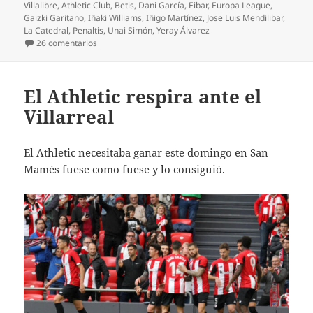
el
Villalibre
,
Athletic Club
,
Betis
,
Dani García
,
Eibar
,
Europa League
,
Gaizki Garitano
,
Iñaki Williams
,
Iñigo Martínez
,
Jose Luis Mendilibar
,
La Catedral
,
Penaltis
,
Unai Simón
,
Yeray Álvarez
en Empate de difícil digestión en Eibar
26 comentarios
El Athletic respira ante el
Villarreal
El Athletic necesitaba ganar este domingo en San
Mamés fuese como fuese y lo consiguió.