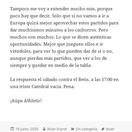
Tampoco me voy a extender mucho más, porque
poco hay que decir. Sólo que si no vamos a ir a
Europa quizá mejor aprovechar estos partidos para
dar muchísimos minutos a los cachorros. Pero
muchos son muchos. Lo que se dicen auténticas
oportunidades. Mejor que jueguen ellos e ir
viéndoles, para ver lo que pueden dar de sí o no,
aunque pierdas más partidos, que ver a los de
siempre y quedar en medio de la tabla.
La respuesta el sábado contra el Betis, a las 17:00 en
una triste Catedral vacía. Pena.
¡Aúpa Athletic!
Publicado
Autor
Categorías
Etiquetas
18 junio, 2020
Itziar Iriarte
Sin categoría
Asier