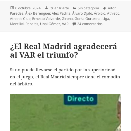
Publicado
Autor
Categorías
Etiquetas
6 octubre, 2024
Itziar Iriarte
Sin categoría
Aitor
el
Paredes
,
Álex Berenguer
,
Alex Padilla
,
Álvaro Djaló
,
Árbitro
,
Athletic
,
Athletic Club
,
Ernesto Valverde
,
Girona
,
Gorka Guruzeta
,
Liga
,
en Despropósito d
Montilivi
,
Penaltis
,
Unai Gómez
,
VAR
24 comentarios
¿El Real Madrid agradecerá
al VAR el triunfo?
Si no puede llevarse el partido por la superioridad
en el juego, el Real Madrid siempre tiene el comodín
del árbitro.