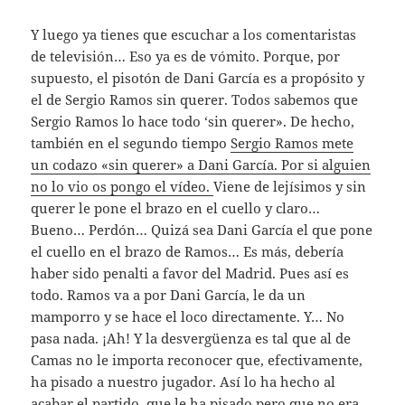
Y luego ya tienes que escuchar a los comentaristas
de televisión… Eso ya es de vómito. Porque, por
supuesto, el pisotón de Dani García es a propósito y
el de Sergio Ramos sin querer. Todos sabemos que
Sergio Ramos lo hace todo ‘sin querer». De hecho,
también en el segundo tiempo
Sergio Ramos mete
un codazo «sin querer» a Dani García. Por si alguien
no lo vio os pongo el vídeo.
Viene de lejísimos y sin
querer le pone el brazo en el cuello y claro…
Bueno… Perdón… Quizá sea Dani García el que pone
el cuello en el brazo de Ramos… Es más, debería
haber sido penalti a favor del Madrid. Pues así es
todo. Ramos va a por Dani García, le da un
mamporro y se hace el loco directamente. Y… No
pasa nada. ¡Ah! Y la desvergüenza es tal que al de
Camas no le importa reconocer que, efectivamente,
ha pisado a nuestro jugador. Así lo ha hecho al
acabar el partido, que le ha pisado pero que no era