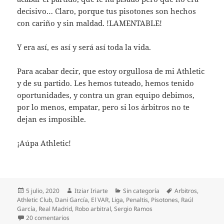
decisivo… Claro, porque tus pisotones son hechos
con cariño y sin maldad. !LAMENTABLE!
Y era así, es así y será así toda la vida.
Para acabar decir, que estoy orgullosa de mi Athletic
y de su partido. Les hemos tuteado, hemos tenido
oportunidades, y contra un gran equipo debimos,
por lo menos, empatar, pero si los árbitros no te
dejan es imposible.
¡Aúpa Athletic!
Publicado
Autor
Categorías
Etiquetas
5 julio, 2020
Itziar Iriarte
Sin categoría
Arbitros
,
el
Athletic Club
,
Dani García
,
El VAR
,
Liga
,
Penaltis
,
Pisotones
,
Raúl
García
,
Real Madrid
,
Robo arbitral
,
Sergio Ramos
en ¿El Real Madrid agradecerá al VAR el triunfo?
20 comentarios