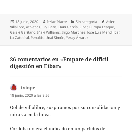
Publicado
Autor
Categorías
Etiquetas
18 junio, 2020
Itziar Iriarte
Sin categoría
Asier
el
Villalibre
,
Athletic Club
,
Betis
,
Dani García
,
Eibar
,
Europa League
,
Gaizki Garitano
,
Iñaki Williams
,
Iñigo Martínez
,
Jose Luis Mendilibar
,
La Catedral
,
Penaltis
,
Unai Simón
,
Yeray Álvarez
26 comentarios en «Empate de difícil
digestión en Eibar»
txinpe
dice:
18 junio, 2020 a las 9:56
Gol de villalibre, suspiramos por su consolidación y
mira va en la línea.
Cordoba no era el indicado en un partidos de