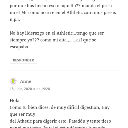
por que has hecho eso o aquello?? manda el presi
no el Mr como ocurre en el Athletic con unos presis
n.p.i.
No hay liderazgo en el Athletic…tengo que ser
siempre yo??? como mi aita.,……así que se
escapaba….
RESPONDER
Anne
dice:
18 junio, 2020 a las 19:28
Hola.
Como tú bien dices, de muy dificil digestión, Hay
que ser muy
del Athetic para digerir esto. Patadón y tente tieso
por si me tocan. Igual si estuviéramos jugando