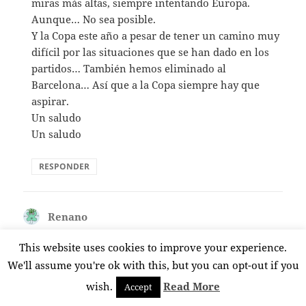
miras más altas, siempre intentando Europa.
Aunque… No sea posible.
Y la Copa este año a pesar de tener un camino muy
difícil por las situaciones que se han dado en los
partidos… También hemos eliminado al
Barcelona… Así que a la Copa siempre hay que
aspirar.
Un saludo
Un saludo
RESPONDER
Renano
dice:
19 junio, 2020 a las 18:38
This website uses cookies to improve your experience.
Con el confinamiento y la liga parada me gustaba
We'll assume you're ok with this, but you can opt-out if you
mas el Athletic, que esperpento juntar a Larrazabal y
wish.
Read More
Accept
a Cordoba.