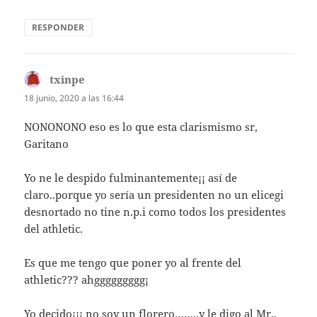
RESPONDER
txinpe
dice:
18 junio, 2020 a las 16:44
NONONONO eso es lo que esta clarismismo sr,
Garitano
Yo ne le despido fulminantemente¡¡ así de
claro..porque yo sería un presidenten no un elicegi
desnortado no tine n.p.i como todos los presidentes
del athletic.
Es que me tengo que poner yo al frente del
athletic??? ahggggggggg¡
Yo decido¡¡¡ no soy un florero……..y le digo al Mr.,