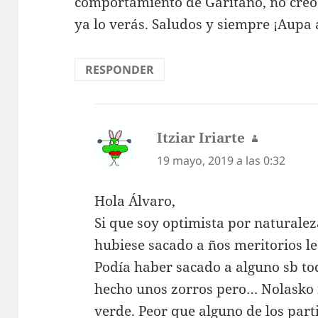
comportamiento de Garitano, no creo 
ya lo verás. Saludos y siempre ¡Aupa a
RESPONDER
Itziar Iriarte
dice:
19 mayo, 2019 a las 0:32
Hola Álvaro,
Si que soy optimista por naturale
hubiese sacado a ños meritorios le
Podía haber sacado a alguno sb to
hecho unos zorros pero… Nolasko n
verde. Peor que alguno de los part