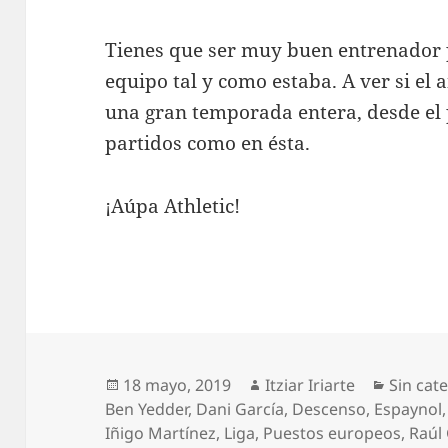
Tienes que ser muy buen entrenador 
equipo tal y como estaba. A ver si el
una gran temporada entera, desde el 
partidos como en ésta.
¡Aúpa Athletic!
Publicado
Autor
Categor
18 mayo, 2019
Itziar Iriarte
Sin cat
el
Ben Yedder
,
Dani García
,
Descenso
,
Espaynol
Iñigo Martínez
,
Liga
,
Puestos europeos
,
Raúl