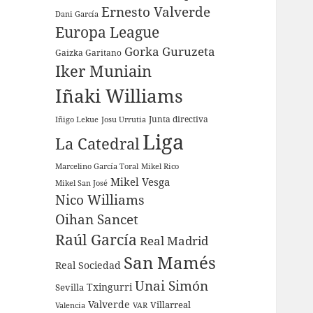
Ernesto Valverde
Dani García
Europa League
Gorka Guruzeta
Gaizka Garitano
Iker Muniain
Iñaki Williams
Junta directiva
Iñigo Lekue
Josu Urrutia
Liga
La Catedral
Marcelino García Toral
Mikel Rico
Mikel Vesga
Mikel San José
Nico Williams
Oihan Sancet
Raúl García
Real Madrid
San Mamés
Real Sociedad
Unai Simón
Sevilla
Txingurri
Valverde
Villarreal
Valencia
VAR