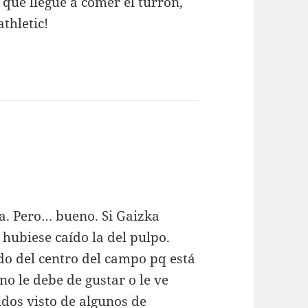
que llegue a comer el turrón,
thletic!
za. Pero… bueno. Si Gaizka
 hubiese caído la del pulpo.
do del centro del campo pq está
o le debe de gustar o le ve
idos visto de algunos de