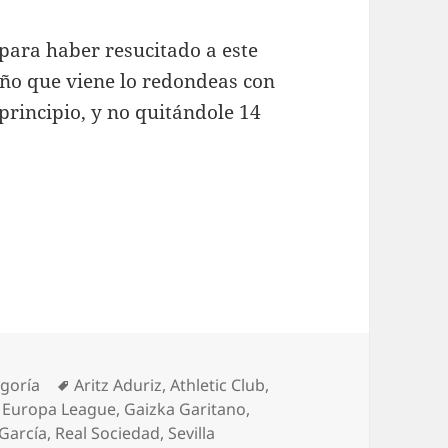
para haber resucitado a este
 año que viene lo redondeas con
principio, y no quitándole 14
ías
Etiquetas
egoría
Aritz Aduriz
,
Athletic Club
,
,
Europa League
,
Gaizka Garitano
,
 García
,
Real Sociedad
,
Sevilla