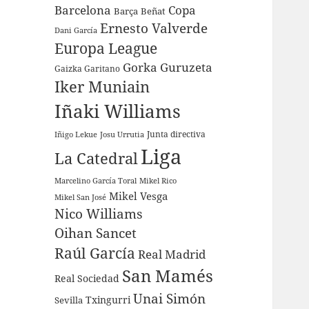
Barcelona
Copa
Barça
Beñat
Ernesto Valverde
Dani García
Europa League
Gorka Guruzeta
Gaizka Garitano
Iker Muniain
Iñaki Williams
Junta directiva
Iñigo Lekue
Josu Urrutia
Liga
La Catedral
Marcelino García Toral
Mikel Rico
Mikel Vesga
Mikel San José
Nico Williams
Oihan Sancet
Raúl García
Real Madrid
San Mamés
Real Sociedad
Unai Simón
Sevilla
Txingurri