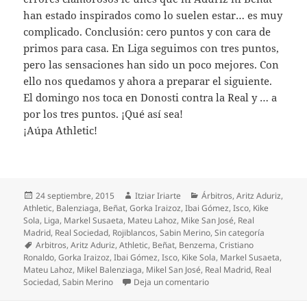
han estado inspirados como lo suelen estar… es muy
complicado. Conclusión: cero puntos y con cara de
primos para casa. En Liga seguimos con tres puntos,
pero las sensaciones han sido un poco mejores. Con
ello nos quedamos y ahora a preparar el siguiente.
El domingo nos toca en Donosti contra la Real y … a
por los tres puntos. ¡Qué así sea!
¡Aúpa Athletic!
Publicado
Autor
Categorías
24 septiembre, 2015
Itziar Iriarte
Árbitros
,
Aritz Aduriz
,
el
Athletic
,
Balenziaga
,
Beñat
,
Gorka Iraizoz
,
Ibai Gómez
,
Isco
,
Kike
Sola
,
Liga
,
Markel Susaeta
,
Mateu Lahoz
,
Mike San José
,
Real
Madrid
,
Real Sociedad
,
Rojiblancos
,
Sabin Merino
,
Sin categoría
Etiquetas
Arbitros
,
Aritz Aduriz
,
Athletic
,
Beñat
,
Benzema
,
Cristiano
Ronaldo
,
Gorka Iraizoz
,
Ibai Gómez
,
Isco
,
Kike Sola
,
Markel Susaeta
,
Mateu Lahoz
,
Mikel Balenziaga
,
Mikel San José
,
Real Madrid
,
Real
en Regalos a pares al Rea
Sociedad
,
Sabin Merino
Deja un comentario