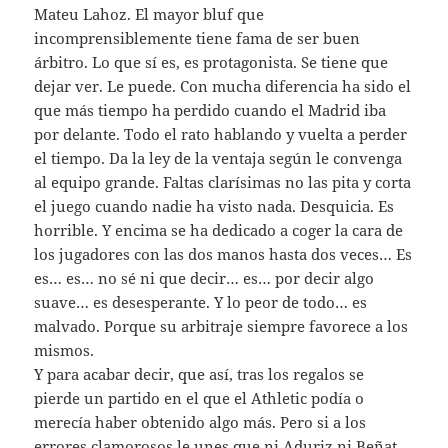
Mateu Lahoz. El mayor bluf que
incomprensiblemente tiene fama de ser buen
árbitro. Lo que sí es, es protagonista. Se tiene que
dejar ver. Le puede. Con mucha diferencia ha sido el
que más tiempo ha perdido cuando el Madrid iba
por delante. Todo el rato hablando y vuelta a perder
el tiempo. Da la ley de la ventaja según le convenga
al equipo grande. Faltas clarísimas no las pita y corta
el juego cuando nadie ha visto nada. Desquicia. Es
horrible. Y encima se ha dedicado a coger la cara de
los jugadores con las dos manos hasta dos veces… Es
es… es… no sé ni que decir… es… por decir algo
suave… es desesperante. Y lo peor de todo… es
malvado. Porque su arbitraje siempre favorece a los
mismos.
Y para acabar decir, que así, tras los regalos se
pierde un partido en el que el Athletic podía o
merecía haber obtenido algo más. Pero si a los
errores clamorosos le unes que ni Aduriz ni Beñat