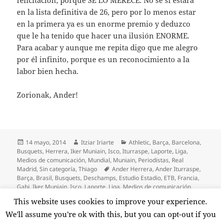
en la lista definitiva de 26, pero por lo menos estar
en la primera ya es un enorme premio y deduzco
que le ha tenido que hacer una ilusión ENORME.
Para acabar y aunque me repita digo que me alegro
por él infinito, porque es un reconocimiento a la
labor bien hecha.
Zorionak, Ander!
Publicado
Autor
Categorías
14 mayo, 2014
Itziar Iriarte
Athletic
,
Barça
,
Barcelona
,
el
Busquets
,
Herrera
,
Iker Muniain
,
Isco
,
Iturraspe
,
Laporte
,
Liga
,
Medios de comunicación
,
Mundial
,
Muniain
,
Periodistas
,
Real
Etiquetas
Madrid
,
Sin categoría
,
Thiago
Ander Herrera
,
Ander Iturraspe
,
Barça
,
Brasil
,
Busquets
,
Deschamps
,
Estudio Estadio
,
ETB
,
Francia
,
Gabi
,
Iker Muniain
,
Isco
,
Laporte
,
Liga
,
Medios de comunicación
,
Mundial
,
Periodistas
,
Real Madrid
,
Selección Española
,
Thiago
,
This website uses cookies to improve your experience.
en Zorionak, Iturraspe!
Vicente Del Bosque
2 comentarios
We'll assume you're ok with this, but you can opt-out if you