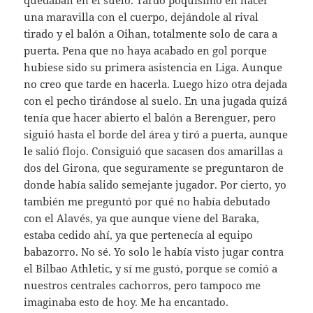
quedaban en el suelo. Tardó poquísimo en hacer
una maravilla con el cuerpo, dejándole al rival
tirado y el balón a Oihan, totalmente solo de cara a
puerta. Pena que no haya acabado en gol porque
hubiese sido su primera asistencia en Liga. Aunque
no creo que tarde en hacerla. Luego hizo otra dejada
con el pecho tirándose al suelo. En una jugada quizá
tenía que hacer abierto el balón a Berenguer, pero
siguió hasta el borde del área y tiró a puerta, aunque
le salió flojo. Consiguió que sacasen dos amarillas a
dos del Girona, que seguramente se preguntaron de
donde había salido semejante jugador. Por cierto, yo
también me preguntó por qué no había debutado
con el Alavés, ya que aunque viene del Baraka,
estaba cedido ahí, ya que pertenecía al equipo
babazorro. No sé. Yo solo le había visto jugar contra
el Bilbao Athletic, y sí me gustó, porque se comió a
nuestros centrales cachorros, pero tampoco me
imaginaba esto de hoy. Me ha encantado.