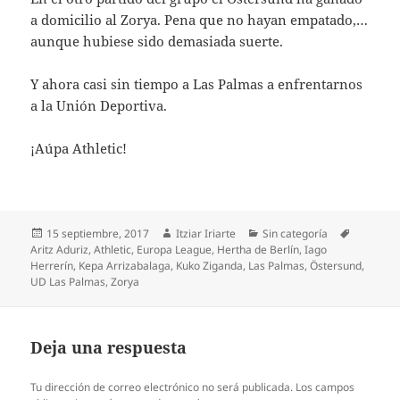
a domicilio al Zorya. Pena que no hayan empatado,…
aunque hubiese sido demasiada suerte.
Y ahora casi sin tiempo a Las Palmas a enfrentarnos
a la Unión Deportiva.
¡Aúpa Athletic!
Publicado
Autor
Categorías
Etiqueta
15 septiembre, 2017
Itziar Iriarte
Sin categoría
el
Aritz Aduriz
,
Athletic
,
Europa League
,
Hertha de Berlín
,
Iago
Herrerín
,
Kepa Arrizabalaga
,
Kuko Ziganda
,
Las Palmas
,
Östersund
,
UD Las Palmas
,
Zorya
Deja una respuesta
Tu dirección de correo electrónico no será publicada.
Los campos