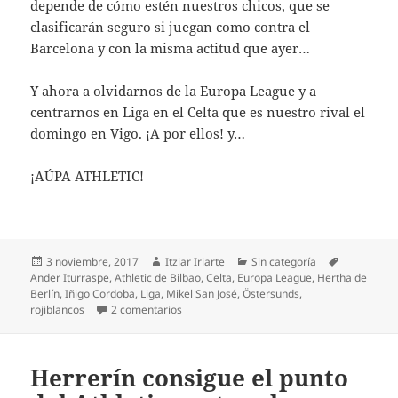
depende de cómo estén nuestros chicos, que se
clasificarán seguro si juegan como contra el
Barcelona y con la misma actitud que ayer…
Y ahora a olvidarnos de la Europa League y a
centrarnos en Liga en el Celta que es nuestro rival el
domingo en Vigo. ¡A por ellos! y…
¡AÚPA ATHLETIC!
Publicado
Autor
Categorías
Etiquetas
3 noviembre, 2017
Itziar Iriarte
Sin categoría
el
Ander Iturraspe
,
Athletic de Bilbao
,
Celta
,
Europa League
,
Hertha de
Berlín
,
Iñigo Cordoba
,
Liga
,
Mikel San José
,
Östersunds
,
en El Athletic salva el primer match ball eu
rojiblancos
2 comentarios
Herrerín consigue el punto