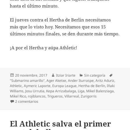
hasta el último minuto.
El jueves contra el Hertha de Berlin necesitamos
más que lo visto hoy. Necesitamos que esos 15
últimos minutos finales, se den durante más tiempo.
¡A por el Hertha y aúpa Athletic!
Publicado
Autor
Categorías
20 noviembre, 2017
Itziar Iriarte
Sin categoría
Etiquetas
el
"Submarino amarillo"
,
Ager Aketxe
,
Ander Iturraspe
,
Aritz Aduriz
,
Athletic
,
Aymeric Laporte
,
Europa League
,
Hertha de Berlín
,
Iñaki
Williams
,
Josu Urrutia
,
Kepa Arrizabalaga
,
Liga
,
Mikel Balenziaga
,
Mikel Rico
,
rojiblancos
,
Trigueros
,
Villarreal
,
Zurigorris
en Mikel Rico revulsivo para empatar contra el Villarreal
2 comentarios
El Athletic salva el primer