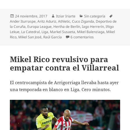
Publicado
Autor
Categorías
Etiquetas
24 noviembre, 2017
Itziar Iriarte
Sin categoría
el
Ander Iturraspe
,
Aritz Aduriz
,
Athletic
,
Cuco Ziganda
,
Deportivo de
la Coruña
,
Europa League
,
Hertha de Berlín
,
Iago Herrerín
,
Iñigo
Lekue
,
La Catedral
,
Liga
,
Markel Susaeta
,
Mikel Balenziaga
,
Mikel
en Triunfo del Athletic,
Rico
,
Mikel San José
,
Raúl García
6 comentarios
Mikel Rico revulsivo para
empatar contra el Villarreal
El centrocampista de Arrigorriaga llevaba hasta ayer
una temporada en blanco en Liga. Cero minutos.