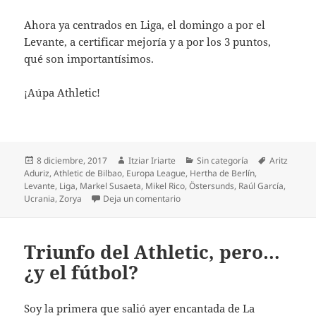
Ahora ya centrados en Liga, el domingo a por el
Levante, a certificar mejoría y a por los 3 puntos,
qué son importantísimos.
¡Aúpa Athletic!
Publicado
Autor
Categorías
Etiquetas
8 diciembre, 2017
Itziar Iriarte
Sin categoría
Aritz
el
Aduriz
,
Athletic de Bilbao
,
Europa League
,
Hertha de Berlín
,
Levante
,
Liga
,
Markel Susaeta
,
Mikel Rico
,
Östersunds
,
Raúl García
,
en Los veteranos nos llevan a diec
Ucrania
,
Zorya
Deja un comentario
Triunfo del Athletic, pero…
¿y el fútbol?
Soy la primera que salió ayer encantada de La