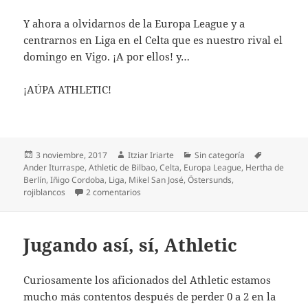
Y ahora a olvidarnos de la Europa League y a
centrarnos en Liga en el Celta que es nuestro rival el
domingo en Vigo. ¡A por ellos! y…
¡AÚPA ATHLETIC!
Publicado
Autor
Categorías
Etiquetas
3 noviembre, 2017
Itziar Iriarte
Sin categoría
el
Ander Iturraspe
,
Athletic de Bilbao
,
Celta
,
Europa League
,
Hertha de
Berlín
,
Iñigo Cordoba
,
Liga
,
Mikel San José
,
Östersunds
,
en El Athletic salva el primer match ball eu
rojiblancos
2 comentarios
Jugando así, sí, Athletic
Curiosamente los aficionados del Athletic estamos
mucho más contentos después de perder 0 a 2 en la