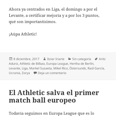
Ahora ya centrados en Liga, el domingo a por el
Levante, a certificar mejoría y a por los 3 puntos,
qué son importantísimos.
¡Aúpa Athletic!
Publicado
Autor
Categorías
Etiquetas
8 diciembre, 2017
Itziar Iriarte
Sin categoría
Aritz
el
Aduriz
,
Athletic de Bilbao
,
Europa League
,
Hertha de Berlín
,
Levante
,
Liga
,
Markel Susaeta
,
Mikel Rico
,
Östersunds
,
Raúl García
,
en Los veteranos nos llevan a diec
Ucrania
,
Zorya
Deja un comentario
El Athletic salva el primer
match ball europeo
Todavía seguimos en Europa League que es lo