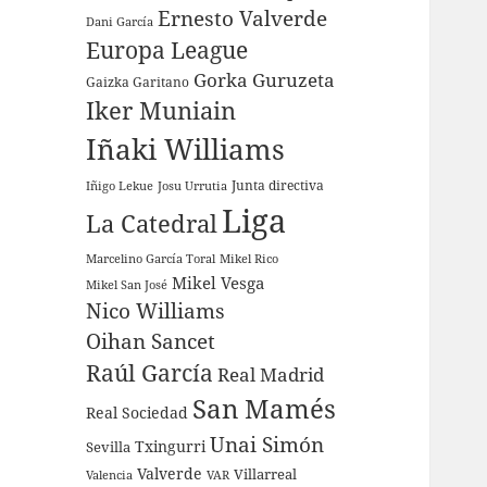
Ernesto Valverde
Dani García
Europa League
Gorka Guruzeta
Gaizka Garitano
Iker Muniain
Iñaki Williams
Junta directiva
Iñigo Lekue
Josu Urrutia
Liga
La Catedral
Marcelino García Toral
Mikel Rico
Mikel Vesga
Mikel San José
Nico Williams
Oihan Sancet
Raúl García
Real Madrid
San Mamés
Real Sociedad
Unai Simón
Sevilla
Txingurri
Valverde
Villarreal
Valencia
VAR