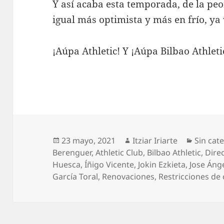
Y así acaba esta temporada, de la peo
igual más optimista y más en frío, ya
¡Aúpa Athletic! Y ¡Aúpa Bilbao Athlet
Publicado
Autor
Categor
23 mayo, 2021
Itziar Iriarte
Sin cat
el
Berenguer
,
Athletic Club
,
Bilbao Athletic
,
Dire
Huesca
,
Íñigo Vicente
,
Jokin Ezkieta
,
Jose Áng
García Toral
,
Renovaciones
,
Restricciones de