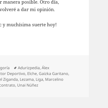
r manera posible. Otro día,
 volveré a dar mi opinión.
ic y muchísima suerte hoy!
ías
Etiquetas
egoría
Adurizpedia
,
Álex
ctor Deportivo
,
Elche
,
Gaizka Garitano
,
el Ziganda
,
Lezama
,
Liga
,
Marcelino
 contrato
,
Unai Núñez