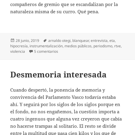
compañeros de gremio que se escandalizan por la
naturaleza misma de su curro. Qué pena.
Publicado
Etiquetas
28 junio, 2019
arnaldo otegi
,
blanquear
,
entrevista
,
eta
,
el
hipocresía
,
instrumentalización
,
medios públicos
,
periodismo
,
rtve
,
en Solo una entrevista más
violencia
5 comentarios
Desmemoria interesada
Cuando despertó, la ponencia de memoria y
convivencia del Parlamento Vasco todavía estaba
ahí. Y seguirá por los siglos de los siglos porque en
el fondo, no nos engañemos, la cuestión importa a
cuatro ingenuos que alguna vez creyeron que cabía
no hacerse trampas al solitario. El resto se divide
entre la multitud que pasa cien kilos y los que de