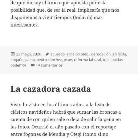
de que no soy el único que apuesta por esta
posibilidad que, de ser la real, implicaría que nos
disponemos a vivir tiempos (todavía) más
interesantes.
Publicado
Etiquetas
22 mayo, 2020
acuerdo
,
arnaldo otegi
,
derogación
,
eh bildu
,
el
engaño
,
pacto
,
pedro sánchez
,
psoe
,
reforma laboral
,
trile
,
unidas
en Truco o trato
podemos
14 comentarios
La cazadora cazada
Visto lo visto en los últimos años, a la lista de
clásicos navideños habrá que sumar las broncas a
cuenta de con quién sale o deja de salir la peña en
las fotos. Ocurrió el año pasado con el reportaje
entre fogones de Mendia y Otegi (como si no