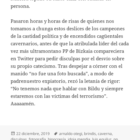
persona.
Pasaron horas y horas de risas de quienes nos
tomamos a chunga estos deslices de los campeones
de la castidad política y de encendidos cagüentales
cavernarios, antes de que la atribulada líder del cada
vez más ultramontano PP de Bizkaia compareciera
en Twitter para pedir disculpas por el desvío sobre
su propio catecismo. Tras despejar a córner con el
manido “no fue una foto buscada”, a modo de
padrenuestro expiatorio, rezó la letanía de rigor:
“No tenemos nada que hablar con Bildu y siempre
estaremos con las víctimas del terrorismo”.
Aaaaamén.
Publicado
Etiquetas
22 diciembre, 2019
arnaldo otegi
,
brindis
,
caverna
,
el
disculpas
,
fotografía
,
hipocresía
,
idoia mendia
,
luis eguiluz
,
pp
,