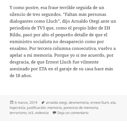
Y como postre, esa frase terrible seguida de un
silencio de tres segundos. “Faltan más personas
dialogantes como Lluch”, dijo Arnaldo Otegi ante un
periodista de TV3 que, como el propio líder de EH
Bildu, pasó por alto el pequeño detalle de que el
exministro socialista no desapareció como por
ensalmo. Por tercera columna consecutiva, vuelvo a
apelar a mi memoria. Porque yo sí me acuerdo, por
desgracia, de que Ernest Lluch fue vilmente
asesinado por ETA en el garaje de su casa hace más
de 18 años.
Publicado
Etiquetas
6 marzo, 2019
arnaldo otegi
,
desmemoria
,
ernest lluch
,
eta
,
el
hopcresía
,
justificación
,
memoria
,
ponencia de memoria
,
en Desmemoria interes
terrorismo
,
tv3
,
violencia
Deja un comentario