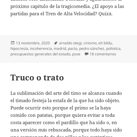
próximo capítulo de la tragicomedia. ¿El apoyo a las
partidas para el Tren de Alta Velocidad? Quizá.
Publicado
Etiquetas
13 noviembre, 2020
arnaldo otegi
,
cinismo
,
eh bildu
,
el
hipocresía
,
incoherencia
,
madrid
,
pacto
,
pedro sánchez
,
políotica
,
en Pactad, p
presupuestos generales del estado
,
psoe
18 comentarios
Truco o trato
La sublimación del arte del timo se alcanza cuando
el timado festeja la estafa de la que ha sido objeto.
Puede ocurrir esto porque el primo se la haya
comido con patatas, porque quiera evitar a toda
costa aparecer como el pardillo que ha sido o, en
una versión más rebuscada, porque todo haya sido
una componenda de dos pillos y los auténticos