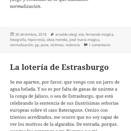
normalización
.
Publicado
Etiquetas
30 diciembre, 2018
arnaldo otegi
,
eta
,
fernando múgica
,
el
fotografía
,
hipocresía
,
idoia mendia
,
josé maría múgica
,
en Tantas fo
normalización
,
pp
,
psoe
,
víctimas
,
violencia
1 comentario
La lotería de Estrasburgo
Se me aparten, por favor, que vengo con un jarro de
agua helada. Y no es por falta de ganas de unirme a
la conga de Jalisco, o sea de Estrasburgo, que está
celebrando la sentencia de sus ilustrísimas señorías
europeas sobre el caso Bateragune. Cenizo con
trienios acreditados, me ocurre que no soy capaz de
ver los motivos de la algarabía. De entrada, porque,