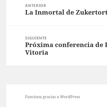
de
ANTERIOR
La Inmortal de Zukertor
entradas
Entrada
anterior:
SIGUIENTE
Próxima conferencia de 
Entrada
Vitoria
siguiente:
Funciona gracias a WordPress