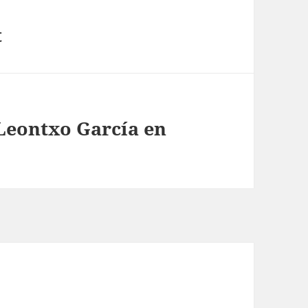
t
Leontxo García en