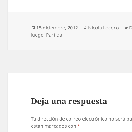
Publicado
Autor
C
15 diciembre, 2012
Nicola Lococo
D
el
Juego
,
Partida
Deja una respuesta
Tu dirección de correo electrónico no será pu
están marcados con
*