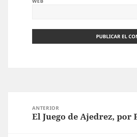
WEB
Navegación
de
ANTERIOR
El Juego de Ajedrez, por 
entradas
Entrada
anterior: