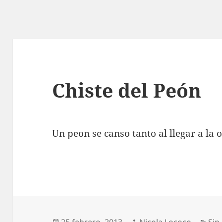
Chiste del Peón
Un peon se canso tanto al llegar a la o
Publicado
Autor
Cat
25 febrero, 2013
Nicola Lococo
Sin