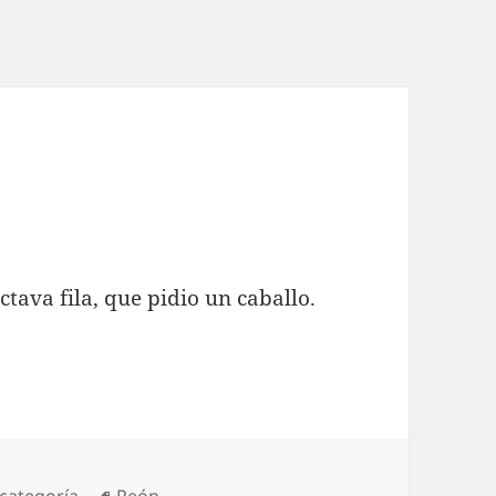
ctava fila, que pidio un caballo.
egorías
Etiquetas
 categoría
Peón