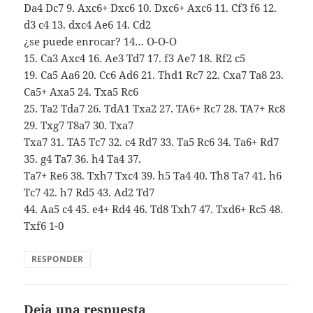
Da4 Dc7 9. Axc6+ Dxc6 10. Dxc6+ Axc6 11. Cf3 f6 12.
d3 c4 13. dxc4 Ae6 14. Cd2
¿se puede enrocar? 14… O-O-O
15. Ca3 Axc4 16. Ae3 Td7 17. f3 Ae7 18. Rf2 c5
19. Ca5 Aa6 20. Cc6 Ad6 21. Thd1 Rc7 22. Cxa7 Ta8 23.
Ca5+ Axa5 24. Txa5 Rc6
25. Ta2 Tda7 26. TdA1 Txa2 27. TA6+ Rc7 28. TA7+ Rc8
29. Txg7 T8a7 30. Txa7
Txa7 31. TA5 Tc7 32. c4 Rd7 33. Ta5 Rc6 34. Ta6+ Rd7
35. g4 Ta7 36. h4 Ta4 37.
Ta7+ Re6 38. Txh7 Txc4 39. h5 Ta4 40. Th8 Ta7 41. h6
Tc7 42. h7 Rd5 43. Ad2 Td7
44. Aa5 c4 45. e4+ Rd4 46. Td8 Txh7 47. Txd6+ Rc5 48.
Txf6 1-0
RESPONDER
Deja una respuesta