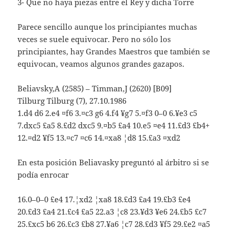
3- Que no haya piezas entre el Rey y dicha Torre
Parece sencillo aunque los principiantes muchas
veces se suele equivocar. Pero no sólo los
principiantes, hay Grandes Maestros que también se
equivocan, veamos algunos grandes gazapos.
Beliavsky,A (2585) – Timman,J (2620) [B09]
Tilburg Tilburg (7), 27.10.1986
1.d4 d6 2.e4 ¤f6 3.¤c3 g6 4.f4 ¥g7 5.¤f3 0–0 6.¥e3 c5
7.dxc5 £a5 8.£d2 dxc5 9.¤b5 £a4 10.e5 ¤e4 11.£d3 £b4+
12.¤d2 ¥f5 13.¤c7 ¤c6 14.¤xa8 ¦d8 15.£a3 ¤xd2
En esta posición Beliavasky preguntó al árbitro si se
podía enrocar
16.0–0–0 £e4 17.¦xd2 ¦xa8 18.£d3 £a4 19.£b3 £e4
20.£d3 £a4 21.£c4 £a5 22.a3 ¦c8 23.¥d3 ¥e6 24.£b5 £c7
25.£xc5 b6 26.£c3 £b8 27.¥a6 ¦c7 28.£d3 ¥f5 29.£e2 ¤a5