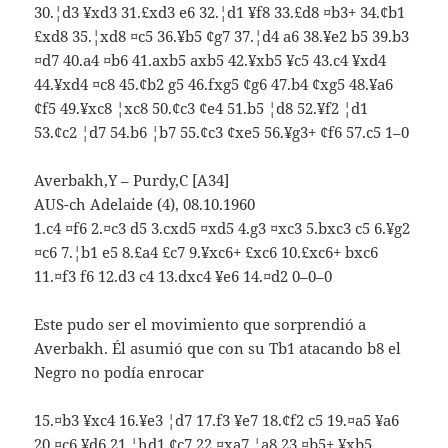
30.¦d3 ¥xd3 31.£xd3 e6 32.¦d1 ¥f8 33.£d8 ¤b3+ 34.¢b1
£xd8 35.¦xd8 ¤c5 36.¥b5 ¢g7 37.¦d4 a6 38.¥e2 b5 39.b3
¤d7 40.a4 ¤b6 41.axb5 axb5 42.¥xb5 ¥c5 43.c4 ¥xd4
44.¥xd4 ¤c8 45.¢b2 g5 46.fxg5 ¢g6 47.b4 ¢xg5 48.¥a6
¢f5 49.¥xc8 ¦xc8 50.¢c3 ¢e4 51.b5 ¦d8 52.¥f2 ¦d1
53.¢c2 ¦d7 54.b6 ¦b7 55.¢c3 ¢xe5 56.¥g3+ ¢f6 57.c5 1–0
Averbakh,Y – Purdy,C [A34]
AUS-ch Adelaide (4), 08.10.1960
1.c4 ¤f6 2.¤c3 d5 3.cxd5 ¤xd5 4.g3 ¤xc3 5.bxc3 c5 6.¥g2
¤c6 7.¦b1 e5 8.£a4 £c7 9.¥xc6+ £xc6 10.£xc6+ bxc6
11.¤f3 f6 12.d3 c4 13.dxc4 ¥e6 14.¤d2 0–0–0
Este pudo ser el movimiento que sorprendió a
Averbakh. Él asumió que con su Tb1 atacando b8 el
Negro no podía enrocar
15.¤b3 ¥xc4 16.¥e3 ¦d7 17.f3 ¥e7 18.¢f2 c5 19.¤a5 ¥a6
20.¤c6 ¥d6 21.¦hd1 ¢c7 22.¤xa7 ¦a8 23.¤b5+ ¥xb5