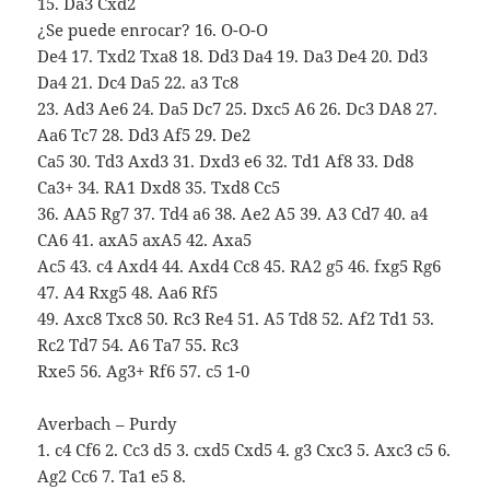
15. Da3 Cxd2
¿Se puede enrocar? 16. O-O-O
De4 17. Txd2 Txa8 18. Dd3 Da4 19. Da3 De4 20. Dd3
Da4 21. Dc4 Da5 22. a3 Tc8
23. Ad3 Ae6 24. Da5 Dc7 25. Dxc5 A6 26. Dc3 DA8 27.
Aa6 Tc7 28. Dd3 Af5 29. De2
Ca5 30. Td3 Axd3 31. Dxd3 e6 32. Td1 Af8 33. Dd8
Ca3+ 34. RA1 Dxd8 35. Txd8 Cc5
36. AA5 Rg7 37. Td4 a6 38. Ae2 A5 39. A3 Cd7 40. a4
CA6 41. axA5 axA5 42. Axa5
Ac5 43. c4 Axd4 44. Axd4 Cc8 45. RA2 g5 46. fxg5 Rg6
47. A4 Rxg5 48. Aa6 Rf5
49. Axc8 Txc8 50. Rc3 Re4 51. A5 Td8 52. Af2 Td1 53.
Rc2 Td7 54. A6 Ta7 55. Rc3
Rxe5 56. Ag3+ Rf6 57. c5 1-0
Averbach – Purdy
1. c4 Cf6 2. Cc3 d5 3. cxd5 Cxd5 4. g3 Cxc3 5. Axc3 c5 6.
Ag2 Cc6 7. Ta1 e5 8.