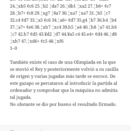
24.¦xb5 ¢c6 25.¦b2 ¦da7 26.¦db1 ¦xa2 27.¦b6+ ¢c7
28.¦b7+ ¢c8 29.¦xg7 ¦8a7 30.¦xa7 ¦xa7 31.¦b5 ¦c7
32.c4 ¢d7 33.¦a5 ¢c6 34.¦a6+ ¢d7 35.g4 ¦b7 36.h4 ¦b4
37.¦a7+ ¢e6 38.¦xh7 ¦xc4 39.h5 ¦a4 40.¦h8 ¦a7 41.h6
¦c7 42.h7 ¢d5 43.¥d2 ¦d7 44.¥a5 c4 45.e4+ ¢d4 46.¦d8
¦xh7 47.¦xd6+ ¢c5 48.¦xf6
1–0
También existe el caso de una Olimpiada en la que
se movió el Rey y posteriormente volvió a su casilla
de origen y varias jugadas más tarde se enrocó. De
este gazapo se percataron al introducir la partida al
ordenador y comprobar que la máquina no admitía
tal jugada.
No obstante se dio por bueno el resultado firmado.