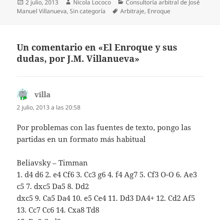
Publicado
Autor
Categorías
2 julio, 2013
Nicola Lococo
Consultoría arbitral de José
el
Etiquetas
Manuel Villanueva
,
Sin categoría
Arbitraje
,
Enroque
Un comentario en «El Enroque y sus
dudas, por J.M. Villanueva»
villa
dice:
2 julio, 2013 a las 20:58
Por problemas con las fuentes de texto, pongo las
partidas en un formato más habitual
Beliavsky – Timman
1. d4 d6 2. e4 Cf6 3. Cc3 g6 4. f4 Ag7 5. Cf3 O-O 6. Ae3
c5 7. dxc5 Da5 8. Dd2
dxc5 9. Ca5 Da4 10. e5 Ce4 11. Dd3 DA4+ 12. Cd2 Af5
13. Cc7 Cc6 14. Cxa8 Td8