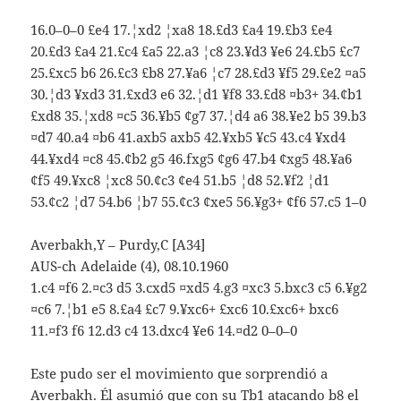
16.0–0–0 £e4 17.¦xd2 ¦xa8 18.£d3 £a4 19.£b3 £e4
20.£d3 £a4 21.£c4 £a5 22.a3 ¦c8 23.¥d3 ¥e6 24.£b5 £c7
25.£xc5 b6 26.£c3 £b8 27.¥a6 ¦c7 28.£d3 ¥f5 29.£e2 ¤a5
30.¦d3 ¥xd3 31.£xd3 e6 32.¦d1 ¥f8 33.£d8 ¤b3+ 34.¢b1
£xd8 35.¦xd8 ¤c5 36.¥b5 ¢g7 37.¦d4 a6 38.¥e2 b5 39.b3
¤d7 40.a4 ¤b6 41.axb5 axb5 42.¥xb5 ¥c5 43.c4 ¥xd4
44.¥xd4 ¤c8 45.¢b2 g5 46.fxg5 ¢g6 47.b4 ¢xg5 48.¥a6
¢f5 49.¥xc8 ¦xc8 50.¢c3 ¢e4 51.b5 ¦d8 52.¥f2 ¦d1
53.¢c2 ¦d7 54.b6 ¦b7 55.¢c3 ¢xe5 56.¥g3+ ¢f6 57.c5 1–0
Averbakh,Y – Purdy,C [A34]
AUS-ch Adelaide (4), 08.10.1960
1.c4 ¤f6 2.¤c3 d5 3.cxd5 ¤xd5 4.g3 ¤xc3 5.bxc3 c5 6.¥g2
¤c6 7.¦b1 e5 8.£a4 £c7 9.¥xc6+ £xc6 10.£xc6+ bxc6
11.¤f3 f6 12.d3 c4 13.dxc4 ¥e6 14.¤d2 0–0–0
Este pudo ser el movimiento que sorprendió a
Averbakh. Él asumió que con su Tb1 atacando b8 el