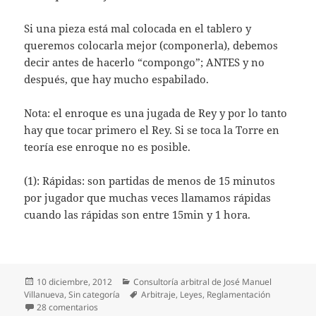
Si una pieza está mal colocada en el tablero y
queremos colocarla mejor (componerla), debemos
decir antes de hacerlo “compongo”; ANTES y no
después, que hay mucho espabilado.
Nota: el enroque es una jugada de Rey y por lo tanto
hay que tocar primero el Rey. Si se toca la Torre en
teoría ese enroque no es posible.
(1): Rápidas: son partidas de menos de 15 minutos
por jugador que muchas veces llamamos rápidas
cuando las rápidas son entre 15min y 1 hora.
Publicado
Categorías
10 diciembre, 2012
Consultoría arbitral de José Manuel
el
Etiquetas
Villanueva
,
Sin categoría
Arbitraje
,
Leyes
,
Reglamentación
en ¡Pieza tocada! ¡Pieza movida!
28 comentarios