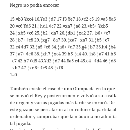
Negro no podía enrocar
15.¤b3 ¥xc4 16.¥e3 ¦d7 17.f3 ¥e7 18.¢f2 c5 19.¤a5 ¥a6
20.¤c6 ¥d6 21.¦hd1 ¢c7 22.¤xa7 ¦a8 23.¤b5+ ¥xb5
24.¦xb5 ¢c6 25.¦b2 ¦da7 26.¦db1 ¦xa2 27.¦b6+ ¢c7
28.¦b7+ ¢c8 29.¦xg7 ¦8a7 30.¦xa7 ¦xa7 31.¦b5 ¦c7
32.c4 ¢d7 33.¦a5 ¢c6 34.¦a6+ ¢d7 35.g4 ¦b7 36.h4 ¦b4
37.¦a7+ ¢e6 38.¦xh7 ¦xc4 39.h5 ¦a4 40.¦h8 ¦a7 41.h6
¦c7 42.h7 ¢d5 43.¥d2 ¦d7 44.¥a5 c4 45.e4+ ¢d4 46.¦d8
¦xh7 47.¦xd6+ ¢c5 48.¦xf6
1–0
También existe el caso de una Olimpiada en la que
se movió el Rey y posteriormente volvió a su casilla
de origen y varias jugadas más tarde se enrocó. De
este gazapo se percataron al introducir la partida al
ordenador y comprobar que la máquina no admitía
tal jugada.