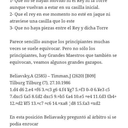
1- Que no se hayan movido ni el Rey ni la Torre
aunque vuelvan a estar en su casilla inicial.
2- Que el rey en ese momento no esté en jaque ni
atraviese una casilla que lo este
3- Que no haya piezas entre el Rey y dicha Torre
Parece sencillo aunque los principiantes muchas
veces se suele equivocar. Pero no sólo los
principiantes, hay Grandes Maestros que también se
equivocan, veamos algunos grandes gazapos.
Beliavsky,A (2585) – Timman,J (2620) [B09]
Tilburg Tilburg (7), 27.10.1986
1.d4 d6 2.e4 ¤f6 3.¤c3 g6 4.f4 ¥g7 5.¤f3 0–0 6.¥e3 c5
7.dxc5 £a5 8.£d2 dxc5 9.¤b5 £a4 10.e5 ¤e4 11.£d3 £b4+
12.¤d2 ¥f5 13.¤c7 ¤c6 14.¤xa8 ¦d8 15.£a3 ¤xd2
En esta posición Beliavasky preguntó al árbitro si se
podía enrocar