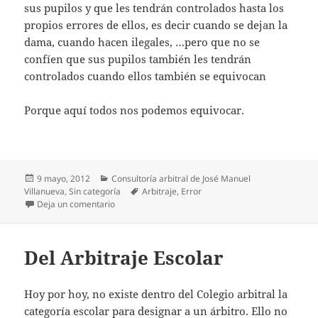
sus pupilos y que les tendrán controlados hasta los
propios errores de ellos, es decir cuando se dejan la
dama, cuando hacen ilegales, …pero que no se
confíen que sus pupilos también les tendrán
controlados cuando ellos también se equivocan
Porque aquí todos nos podemos equivocar.
Publicado
Categorías
9 mayo, 2012
Consultoría arbitral de José Manuel
el
Etiquetas
Villanueva
,
Sin categoría
Arbitraje
,
Error
en Errare humanum est
Deja un comentario
Del Arbitraje Escolar
Hoy por hoy, no existe dentro del Colegio arbitral la
categoría escolar para designar a un árbitro. Ello no