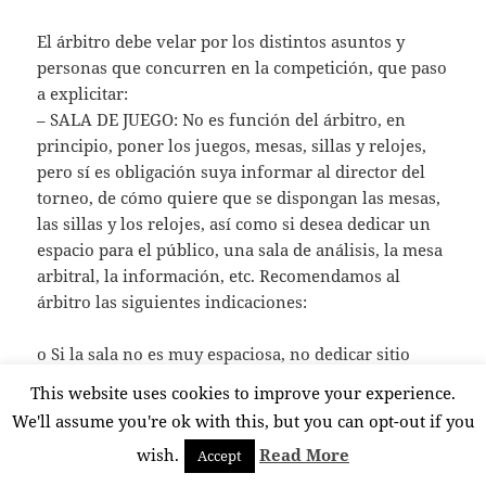
El árbitro debe velar por los distintos asuntos y
personas que concurren en la competición, que paso
a explicitar:
– SALA DE JUEGO: No es función del árbitro, en
principio, poner los juegos, mesas, sillas y relojes,
pero sí es obligación suya informar al director del
torneo, de cómo quiere que se dispongan las mesas,
las sillas y los relojes, así como si desea dedicar un
espacio para el público, una sala de análisis, la mesa
arbitral, la información, etc. Recomendamos al
árbitro las siguientes indicaciones:
o Si la sala no es muy espaciosa, no dedicar sitio
alguno a público ni a padres, impidiendo la entrada
This website uses cookies to improve your experience.
a todo aquel que no esté facultado como delegado.
We'll assume you're ok with this, but you can opt-out if you
o No se permitirá entrar en la sala ni se atenderán
wish.
Read More
Accept
reclamaciones que no provengan de un delegado de
la sala.