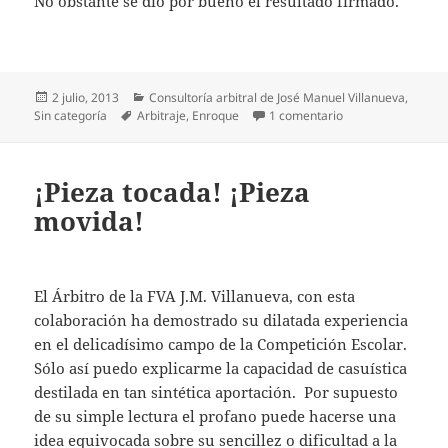
No obstante se dio por bueno el resultado firmado.
Publicado
Categorías
2 julio, 2013
Consultoría arbitral de José Manuel Villanueva
,
el
Etiquetas
en El Enroque y sus
Sin categoría
Arbitraje
,
Enroque
1 comentario
¡Pieza tocada! ¡Pieza
movida!
El Árbitro de la FVA J.M. Villanueva, con esta
colaboración ha demostrado su dilatada experiencia
en el delicadísimo campo de la Competición Escolar.
Sólo así puedo explicarme la capacidad de casuística
destilada en tan sintética aportación. Por supuesto
de su simple lectura el profano puede hacerse una
idea equivocada sobre su sencillez o dificultad a la