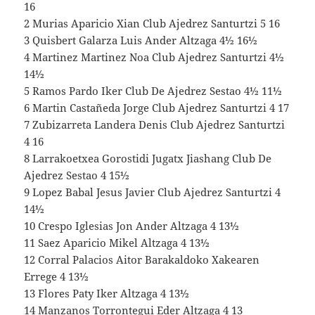
16
2 Murias Aparicio Xian Club Ajedrez Santurtzi 5 16
3 Quisbert Galarza Luis Ander Altzaga 4½ 16½
4 Martinez Martinez Noa Club Ajedrez Santurtzi 4½
14½
5 Ramos Pardo Iker Club De Ajedrez Sestao 4½ 11½
6 Martin Castañeda Jorge Club Ajedrez Santurtzi 4 17
7 Zubizarreta Landera Denis Club Ajedrez Santurtzi
4 16
8 Larrakoetxea Gorostidi Jugatx Jiashang Club De
Ajedrez Sestao 4 15½
9 Lopez Babal Jesus Javier Club Ajedrez Santurtzi 4
14½
10 Crespo Iglesias Jon Ander Altzaga 4 13½
11 Saez Aparicio Mikel Altzaga 4 13½
12 Corral Palacios Aitor Barakaldoko Xakearen
Errege 4 13½
13 Flores Paty Iker Altzaga 4 13½
14 Manzanos Torrontegui Eder Altzaga 4 13