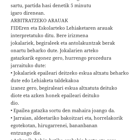
sartu, partida hasi denetik 5 minutu
igaro direnean.
ARBITRATZEKO ARAUAK
FIDEren eta Eskolarteko Lehiaketaren arauak
interpretatuko ditu. Bere irizmena
jokalariek, begiraleek eta antolakuntzak berak
onartu beharko dute. Jokalarien arteko
gatazkarik egonez gero, hurrengo prozedura
jarraituko dute:
• Jokalariek epaileari deitzeko eskua altxatu beharko
dute edo Lehiaketa taldekakoa
izanez gero, begiraleari eskua altxatuta deituko
diote eta azken honek epaileari deituko
dio.
• Epailea gatazka sortu den mahaira joango da.
• Jarraian, aldeetariko bakoitzari eta, horrelakorik
egotekotan, hirugarrenei, bananbanan
entzungo die.