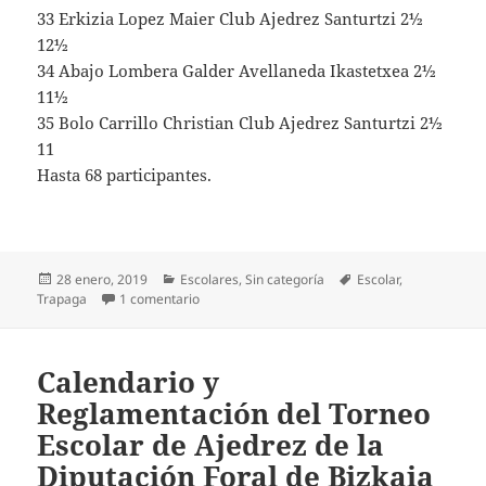
33 Erkizia Lopez Maier Club Ajedrez Santurtzi 2½
12½
34 Abajo Lombera Galder Avellaneda Ikastetxea 2½
11½
35 Bolo Carrillo Christian Club Ajedrez Santurtzi 2½
11
Hasta 68 participantes.
Publicado
Categorías
Etiquetas
28 enero, 2019
Escolares
,
Sin categoría
Escolar
,
el
en Buen comienzo del Escolar de Bizkaia 2019
Trapaga
1 comentario
Calendario y
Reglamentación del Torneo
Escolar de Ajedrez de la
Diputación Foral de Bizkaia