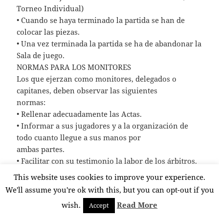
Torneo Individual)
• Cuando se haya terminado la partida se han de
colocar las piezas.
• Una vez terminada la partida se ha de abandonar la
Sala de juego.
NORMAS PARA LOS MONITORES
Los que ejerzan como monitores, delegados o
capitanes, deben observar las siguientes
normas:
• Rellenar adecuadamente las Actas.
• Informar a sus jugadores y a la organización de
todo cuanto llegue a sus manos por
ambas partes.
• Facilitar con su testimonio la labor de los árbitros.
• Suplir al árbitro cuando éste no pueda estar
This website uses cookies to improve your experience.
presente en un encuentro.
We'll assume you're ok with this, but you can opt-out if you
• Hacerse cargo del cuidado y atención de sus
wish.
Read More
Accept
jugadores en todo aquello que el colegio