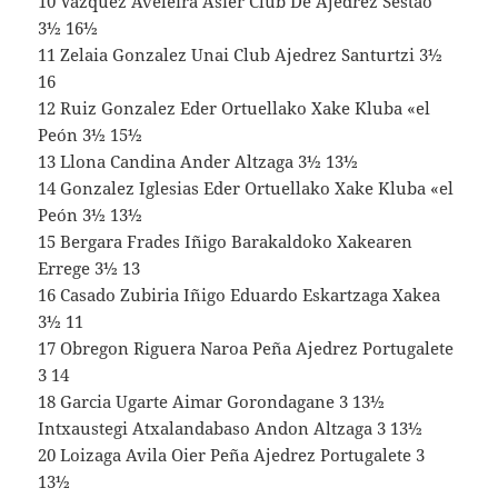
10 Vazquez Aveleira Asier Club De Ajedrez Sestao
3½ 16½
11 Zelaia Gonzalez Unai Club Ajedrez Santurtzi 3½
16
12 Ruiz Gonzalez Eder Ortuellako Xake Kluba «el
Peón 3½ 15½
13 Llona Candina Ander Altzaga 3½ 13½
14 Gonzalez Iglesias Eder Ortuellako Xake Kluba «el
Peón 3½ 13½
15 Bergara Frades Iñigo Barakaldoko Xakearen
Errege 3½ 13
16 Casado Zubiria Iñigo Eduardo Eskartzaga Xakea
3½ 11
17 Obregon Riguera Naroa Peña Ajedrez Portugalete
3 14
18 Garcia Ugarte Aimar Gorondagane 3 13½
Intxaustegi Atxalandabaso Andon Altzaga 3 13½
20 Loizaga Avila Oier Peña Ajedrez Portugalete 3
13½