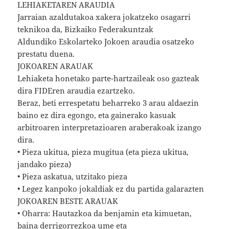
LEHIAKETAREN ARAUDIA
Jarraian azaldutakoa xakera jokatzeko osagarri
teknikoa da, Bizkaiko Federakuntzak
Aldundiko Eskolarteko Jokoen araudia osatzeko
prestatu duena.
JOKOAREN ARAUAK
Lehiaketa honetako parte-hartzaileak oso gazteak
dira FIDEren araudia ezartzeko.
Beraz, beti errespetatu beharreko 3 arau aldaezin
baino ez dira egongo, eta gainerako kasuak
arbitroaren interpretazioaren araberakoak izango
dira.
• Pieza ukitua, pieza mugitua (eta pieza ukitua,
jandako pieza)
• Pieza askatua, utzitako pieza
• Legez kanpoko jokaldiak ez du partida galarazten
JOKOAREN BESTE ARAUAK
• Oharra: Hautazkoa da benjamin eta kimuetan,
baina derrigorrezkoa ume eta