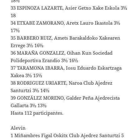
18½
33 ESPINOZA LAZARTE, Asier Getxo Xake Eskola 3½
18
34 ETXABE ZAMORANO, Aretx Lauro Ikastola 3½
17½
35 BARBERO RUIZ, Amets Barakaldoko Xakearen
Errege 3½ 16½
36 MARAÑA GONZALEZ, Oihan Kun Sociedad
Polideportiva Erandio 3½ 16½
37 TARAMONA IBARRA, Iosu Eduardo Eskartzaga
Xakea 3½ 15½
38 RODRIGUEZ URIARTE, Naroa Club Ajedrez
Santurtzi 3½ 14½
39 GONZÁLEZ MORENO, Galder Peña Ajedrecista
Gallarta 3½ 13½
Hasta 112 participantes.
Alevin
1 Miñambres Figal Oskitx Club Ajedrez Santurtzi 5