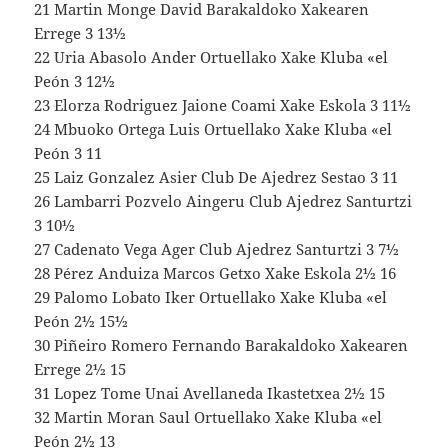
21 Martin Monge David Barakaldoko Xakearen
Errege 3 13½
22 Uria Abasolo Ander Ortuellako Xake Kluba «el
Peón 3 12½
23 Elorza Rodriguez Jaione Coami Xake Eskola 3 11½
24 Mbuoko Ortega Luis Ortuellako Xake Kluba «el
Peón 3 11
25 Laiz Gonzalez Asier Club De Ajedrez Sestao 3 11
26 Lambarri Pozvelo Aingeru Club Ajedrez Santurtzi
3 10½
27 Cadenato Vega Ager Club Ajedrez Santurtzi 3 7½
28 Pérez Anduiza Marcos Getxo Xake Eskola 2½ 16
29 Palomo Lobato Iker Ortuellako Xake Kluba «el
Peón 2½ 15½
30 Piñeiro Romero Fernando Barakaldoko Xakearen
Errege 2½ 15
31 Lopez Tome Unai Avellaneda Ikastetxea 2½ 15
32 Martin Moran Saul Ortuellako Xake Kluba «el
Peón 2½ 13