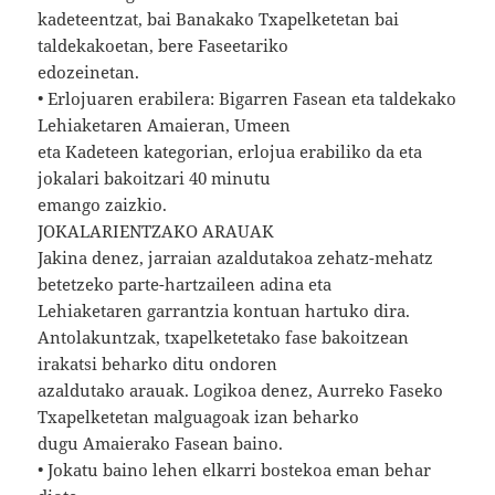
kadeteentzat, bai Banakako Txapelketetan bai
taldekakoetan, bere Faseetariko
edozeinetan.
• Erlojuaren erabilera: Bigarren Fasean eta taldekako
Lehiaketaren Amaieran, Umeen
eta Kadeteen kategorian, erlojua erabiliko da eta
jokalari bakoitzari 40 minutu
emango zaizkio.
JOKALARIENTZAKO ARAUAK
Jakina denez, jarraian azaldutakoa zehatz-mehatz
betetzeko parte-hartzaileen adina eta
Lehiaketaren garrantzia kontuan hartuko dira.
Antolakuntzak, txapelketetako fase bakoitzean
irakatsi beharko ditu ondoren
azaldutako arauak. Logikoa denez, Aurreko Faseko
Txapelketetan malguagoak izan beharko
dugu Amaierako Fasean baino.
• Jokatu baino lehen elkarri bostekoa eman behar