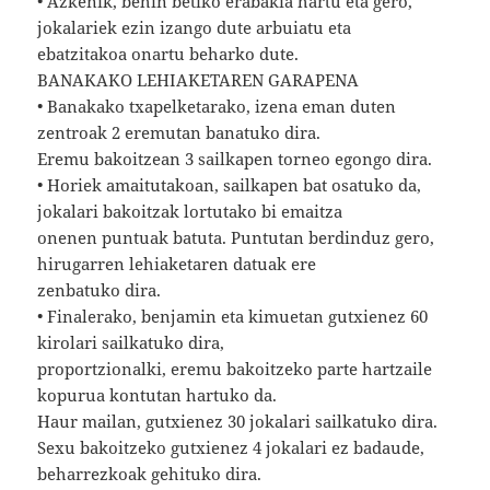
• Azkenik, behin betiko erabakia hartu eta gero,
jokalariek ezin izango dute arbuiatu eta
ebatzitakoa onartu beharko dute.
BANAKAKO LEHIAKETAREN GARAPENA
• Banakako txapelketarako, izena eman duten
zentroak 2 eremutan banatuko dira.
Eremu bakoitzean 3 sailkapen torneo egongo dira.
• Horiek amaitutakoan, sailkapen bat osatuko da,
jokalari bakoitzak lortutako bi emaitza
onenen puntuak batuta. Puntutan berdinduz gero,
hirugarren lehiaketaren datuak ere
zenbatuko dira.
• Finalerako, benjamin eta kimuetan gutxienez 60
kirolari sailkatuko dira,
proportzionalki, eremu bakoitzeko parte hartzaile
kopurua kontutan hartuko da.
Haur mailan, gutxienez 30 jokalari sailkatuko dira.
Sexu bakoitzeko gutxienez 4 jokalari ez badaude,
beharrezkoak gehituko dira.