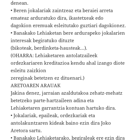
denean.
• Beren jokalariak zaintzeaz eta beraiei arreta
emateaz arduratuko dira, ikastetxeak edo
dagokion eremuak esleitutako guztiari dagokionez.
• Banakako Lehiaketan bere ardurapeko jokalarien
interesak begiratuko dituzte
(bikoteak, berdinketa-hausteak…).
(OHARRA: Lehiaketaren antolatzaileek
ordezkariaren kreditazioa kendu ahal izango diote
esleitu zaizkion
zereginak betetzen ez dituenari.)
ARETOAREN ARAUAK
Jakina denez, jarraian azaldutakoa zehatz-mehatz
betetzeko parte-hartzaileen adina eta
Lehiaketaren garrantzia kontuan hartuko dira.
• Jokalariak, epaileak, ordezkariak eta
antolakuntzaren kideak baino ezin dira Joko
Aretora sartu.
• Banakako Lehiaketarako, begiraleak ere ezin dira