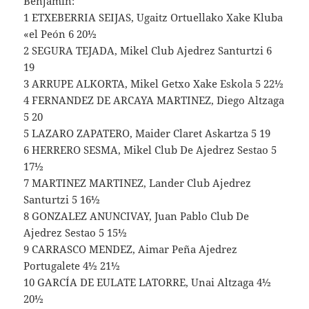
Benjamin:
1 ETXEBERRIA SEIJAS, Ugaitz Ortuellako Xake Kluba
«el Peón 6 20½
2 SEGURA TEJADA, Mikel Club Ajedrez Santurtzi 6
19
3 ARRUPE ALKORTA, Mikel Getxo Xake Eskola 5 22½
4 FERNANDEZ DE ARCAYA MARTINEZ, Diego Altzaga
5 20
5 LAZARO ZAPATERO, Maider Claret Askartza 5 19
6 HERRERO SESMA, Mikel Club De Ajedrez Sestao 5
17½
7 MARTINEZ MARTINEZ, Lander Club Ajedrez
Santurtzi 5 16½
8 GONZALEZ ANUNCIVAY, Juan Pablo Club De
Ajedrez Sestao 5 15½
9 CARRASCO MENDEZ, Aimar Peña Ajedrez
Portugalete 4½ 21½
10 GARCÍA DE EULATE LATORRE, Unai Altzaga 4½
20½