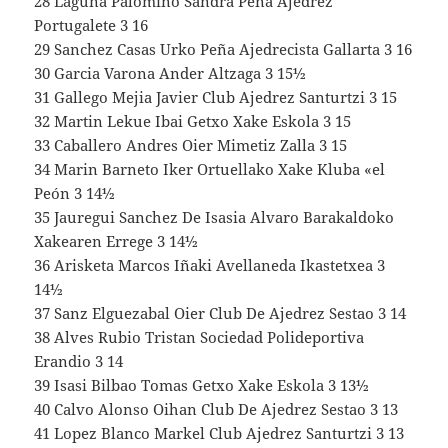
28 Laguna Palomino Sandra Peña Ajedrez
Portugalete 3 16
29 Sanchez Casas Urko Peña Ajedrecista Gallarta 3 16
30 Garcia Varona Ander Altzaga 3 15½
31 Gallego Mejia Javier Club Ajedrez Santurtzi 3 15
32 Martin Lekue Ibai Getxo Xake Eskola 3 15
33 Caballero Andres Oier Mimetiz Zalla 3 15
34 Marin Barneto Iker Ortuellako Xake Kluba «el
Peón 3 14½
35 Jauregui Sanchez De Isasia Alvaro Barakaldoko
Xakearen Errege 3 14½
36 Arisketa Marcos Iñaki Avellaneda Ikastetxea 3
14½
37 Sanz Elguezabal Oier Club De Ajedrez Sestao 3 14
38 Alves Rubio Tristan Sociedad Polideportiva
Erandio 3 14
39 Isasi Bilbao Tomas Getxo Xake Eskola 3 13½
40 Calvo Alonso Oihan Club De Ajedrez Sestao 3 13
41 Lopez Blanco Markel Club Ajedrez Santurtzi 3 13