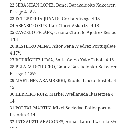
22 SEBASTIAN LOPEZ, Danel Barakaldoko Xakearen
Errege 4 18½
23 ECHEBERRIA JUANES, Gorka Altzaga 4 18
24 ASENSIO ORUE, Iker Claret Askartza 4 18
25 CAYCEDO PELÁEZ, Oriana Club De Ajedrez Sestao
4 18
26 BESTEIRO MENA, Aitor Peña Ajedrez Portugalete
4 17½
27 RODRÍGUEZ LIMA, Sofia Getxo Xake Eskola 4 16
28 PELAEZ ESCUDERO, Enaitz Barakaldoko Xakearen
Errege 4 15½
29 MARTINEZ ARAMBERRI, Endika Lauro Ikastola 4
15
30 HERRERO RUIZ, Markel Avellaneda Ikastetxea 4
14
31 PORTAL MARTIN, Mikel Sociedad Polideportiva
Erandio 4 14
32 INTXAUSTI ARAGONES, Aimar Lauro Ikastola 3½