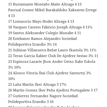
15 Bustamante Montaño Maite Altzaga 4 13
Pascual Gomez Mikel Barakaldoko Xakearen Errege
4 13
17 Lomasorio Mayo Hodei Altzaga 4 13
18 Vasquez Caceres Fabricio Joseph Altzaga 4 11½
19 Santos Aleksander Colegio Munabe 4 11
20 Estebanez Ramos Alejandro Sociedad
Polideportiva Erandio 3½ 14
21 Subinas Villanueva Beñat Lauro Ikastola 3½ 11½
22 Teran Garcia Xabier Club De Ajedrez Sestao 3½ 11
23 Espinoza Lazarte Jhon Ander Getxo Xake Eskola
3½ 10½
24 Alonso Vitoria Ibai Club Ajedrez Santurtzi 3½
10½
25 Laita Martin Iker Altzaga 3 17½
26 Martin Gomez Iker Peña Ajedrez Portugalete 3 17
27 Gutierrez Fernandez Nagore Sociedad
Polideportiva Erandio 3 16