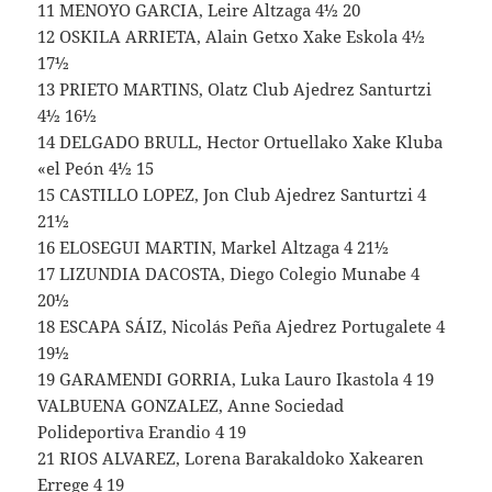
11 MENOYO GARCIA, Leire Altzaga 4½ 20
12 OSKILA ARRIETA, Alain Getxo Xake Eskola 4½
17½
13 PRIETO MARTINS, Olatz Club Ajedrez Santurtzi
4½ 16½
14 DELGADO BRULL, Hector Ortuellako Xake Kluba
«el Peón 4½ 15
15 CASTILLO LOPEZ, Jon Club Ajedrez Santurtzi 4
21½
16 ELOSEGUI MARTIN, Markel Altzaga 4 21½
17 LIZUNDIA DACOSTA, Diego Colegio Munabe 4
20½
18 ESCAPA SÁIZ, Nicolás Peña Ajedrez Portugalete 4
19½
19 GARAMENDI GORRIA, Luka Lauro Ikastola 4 19
VALBUENA GONZALEZ, Anne Sociedad
Polideportiva Erandio 4 19
21 RIOS ALVAREZ, Lorena Barakaldoko Xakearen
Errege 4 19