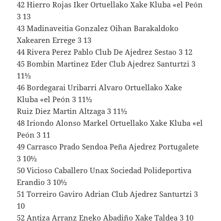
42 Hierro Rojas Iker Ortuellako Xake Kluba «el Peón
3 13
43 Madinaveitia Gonzalez Oihan Barakaldoko
Xakearen Errege 3 13
44 Rivera Perez Pablo Club De Ajedrez Sestao 3 12
45 Bombin Martinez Eder Club Ajedrez Santurtzi 3
11½
46 Bordegarai Uribarri Alvaro Ortuellako Xake
Kluba «el Peón 3 11½
Ruiz Diez Martin Altzaga 3 11½
48 Iriondo Alonso Markel Ortuellako Xake Kluba «el
Peón 3 11
49 Carrasco Prado Sendoa Peña Ajedrez Portugalete
3 10½
50 Vicioso Caballero Unax Sociedad Polideportiva
Erandio 3 10½
51 Torreiro Gaviro Adrian Club Ajedrez Santurtzi 3
10
52 Antiza Arranz Eneko Abadiño Xake Taldea 3 10