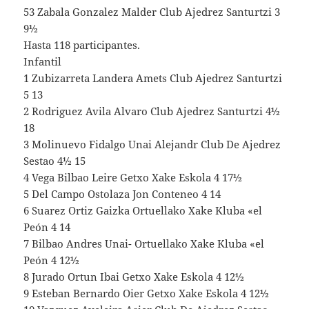
53 Zabala Gonzalez Malder Club Ajedrez Santurtzi 3
9½
Hasta 118 participantes.
Infantil
1 Zubizarreta Landera Amets Club Ajedrez Santurtzi
5 13
2 Rodriguez Avila Alvaro Club Ajedrez Santurtzi 4½
18
3 Molinuevo Fidalgo Unai Alejandr Club De Ajedrez
Sestao 4½ 15
4 Vega Bilbao Leire Getxo Xake Eskola 4 17½
5 Del Campo Ostolaza Jon Conteneo 4 14
6 Suarez Ortiz Gaizka Ortuellako Xake Kluba «el
Peón 4 14
7 Bilbao Andres Unai- Ortuellako Xake Kluba «el
Peón 4 12½
8 Jurado Ortun Ibai Getxo Xake Eskola 4 12½
9 Esteban Bernardo Oier Getxo Xake Eskola 4 12½