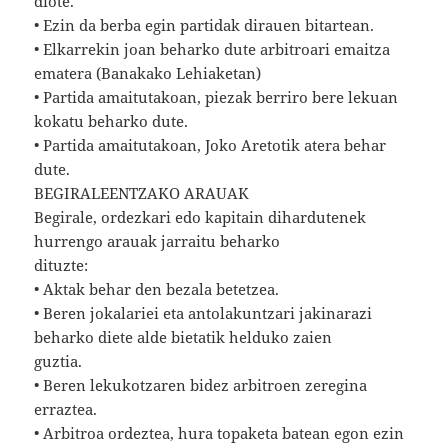
diote.
• Ezin da berba egin partidak dirauen bitartean.
• Elkarrekin joan beharko dute arbitroari emaitza
ematera (Banakako Lehiaketan)
• Partida amaitutakoan, piezak berriro bere lekuan
kokatu beharko dute.
• Partida amaitutakoan, Joko Aretotik atera behar
dute.
BEGIRALEENTZAKO ARAUAK
Begirale, ordezkari edo kapitain dihardutenek
hurrengo arauak jarraitu beharko
dituzte:
• Aktak behar den bezala betetzea.
• Beren jokalariei eta antolakuntzari jakinarazi
beharko diete alde bietatik helduko zaien
guztia.
• Beren lekukotzaren bidez arbitroen zeregina
erraztea.
• Arbitroa ordeztea, hura topaketa batean egon ezin