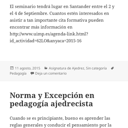
El seminario tendrá lugar en Santander entre el 2 y
el 4 de Septiembre. Cuantos estén interesados en
asistir a tan importante cita formativa pueden
encontrar más información en
http://www.uimp.es/agenda-link.html?
id_actividad=62LO&anyaca=2015-16
Publicado
Categorías
Etiquet
11 agosto, 2015
Asignatura de Ajedrez
,
Sin categoría
el
en Seminario en la UIMP sobre el poten
Pedagogía
Deja un comentario
Norma y Excepción en
pedagogía ajedrecista
Cuando se es principiante, bueno es aprender las
reglas generales y conducir el pensamiento por la