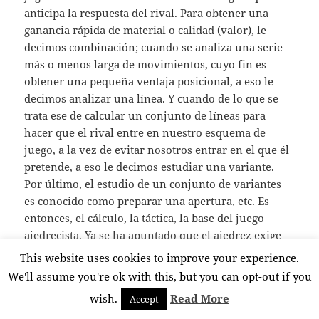
anticipa la respuesta del rival. Para obtener una
ganancia rápida de material o calidad (valor), le
decimos combinación; cuando se analiza una serie
más o menos larga de movimientos, cuyo fin es
obtener una pequeña ventaja posicional, a eso le
decimos analizar una línea. Y cuando de lo que se
trata ese de calcular un conjunto de líneas para
hacer que el rival entre en nuestro esquema de
juego, a la vez de evitar nosotros entrar en el que él
pretende, a eso le decimos estudiar una variante.
Por último, el estudio de un conjunto de variantes
es conocido como preparar una apertura, etc. Es
entonces, el cálculo, la táctica, la base del juego
ajedrecista. Ya se ha apuntado que el ajedrez exige
atención. Concentración y reflexión…. ¿Para qué?
This website uses cookies to improve your experience.
Precisamente para atender la necesidad del cálculo.
We'll assume you're ok with this, but you can opt-out if you
Imaginación, visualización y fantasía
wish.
Read More
Accept