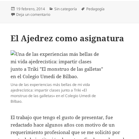
Publicado
Categorías
Etiquetas
19 febrero, 2014
Sin categoría
Pedagogía
el
en Norma y Excepción en pedagogía ajedrecista
Deja un comentario
El Ajedrez como asignatura
Una de las experiencias más bellas de mi vida
ajedrecística: impartir clases junto a Triki «El
monstruo de las galletas» en el Colegio Umedi de
Bilbao.
El trabajo que tengo el gusto de presentar, fue
redactado hace algunos años con motivo de un
requerimiento profesional que se me solicitó por