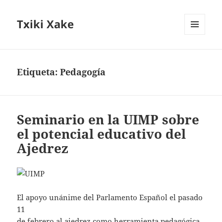
Txiki Xake
MENÚ
Y
WIDGETS
Etiqueta:
Pedagogía
Seminario en la UIMP sobre
el potencial educativo del
Ajedrez
El apoyo unánime del Parlamento Español el pasado
11
de febrero al ajedrez como herramienta pedagógica,