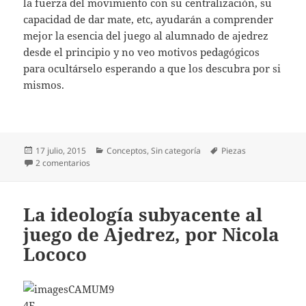
la fuerza del movimiento con su centralización, su
capacidad de dar mate, etc, ayudarán a comprender
mejor la esencia del juego al alumnado de ajedrez
desde el principio y no veo motivos pedagógicos
para ocultárselo esperando a que los descubra por si
mismos.
Publicado
Categorías
Etiquetas
17 julio, 2015
Conceptos
,
Sin categoría
Piezas
el
en El valor de las piezas de Ajedrez
2 comentarios
La ideología subyacente al
juego de Ajedrez, por Nicola
Lococo