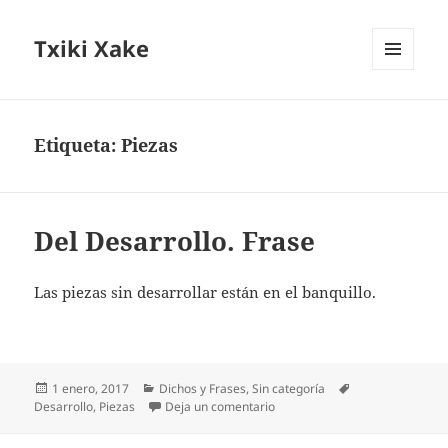
Txiki Xake
MENÚ
Y
WIDGETS
Etiqueta:
Piezas
Del Desarrollo. Frase
Las piezas sin desarrollar están en el banquillo.
Publicado
Categorías
Etiquetas
1 enero, 2017
Dichos y Frases
,
Sin categoría
el
en Del Desarrollo. Frase
Desarrollo
,
Piezas
Deja un comentario