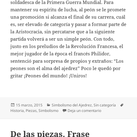
soldadesca de la Primera Guerra Mundial. Para
mantener su espíritu de lucha, al peón se le promete
una promoción si alcanza el final de su carrera, cuál
es, ser elevado de categoría y pasar a formar parte de
la Aristocracia, sin percatarse que a la siguiente
partida volverá a ser un simple peón. Con todo,
justo en los preludios de la Revolución Francesa, el
mejor jugador de la época el francés Philidor,
sentenció para sorpresa de propios y extraños: “Los
peones son el alma del ajedrez” Poco le quedó por
gritar ¡Peones del mundo! ¡Uniros!
Publicado
Categorías
Etique
15 marzo, 2015
Simbolismo del Ajedrez
,
Sin categoría
el
en La ideología suby
Historia
,
Piezas
,
Simbolismo
Deja un comentario
De las piezas. Frase