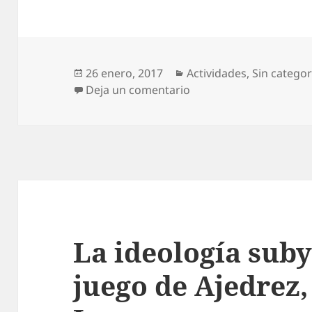
Publicado
Categorías
26 enero, 2017
Actividades
,
Sin categor
el
en Patxi Larrotxa: Ajedr
Deja un comentario
La ideología suby
juego de Ajedrez,