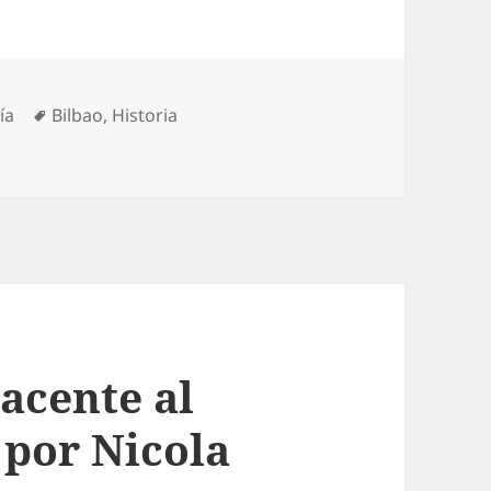
Etiquetas
ía
Bilbao
,
Historia
ez e Historia
acente al
 por Nicola