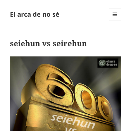
El arca de no sé
MENÚ
Y
WIDGETS
seiehun vs seirehun