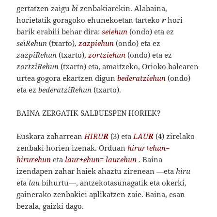
gertatzen zaigu
bi
zenbakiarekin. Alabaina,
horietatik goragoko ehunekoetan tarteko
r
hori
barik erabili behar dira:
seiehun
(ondo) eta ez
seiRehun
(txarto),
zazpiehun
(ondo) eta ez
zazpiRehun
(txarto),
zortziehun
(ondo) eta ez
zortziRehun
(txarto) eta, amaitzeko, Orioko balearen
urtea gogora ekartzen digun
bederatziehun
(ondo)
eta ez
bederatziRehun
(txarto).
BAINA ZERGATIK SALBUESPEN HORIEK?
Euskara zaharrean
HIRU
R
(3) eta
LAU
R
(4) zirelako
zenbaki horien izenak. Orduan
hirur+ehun=
hirurehun
eta
laur+ehun= laurehun
. Baina
izendapen zahar haiek ahaztu zirenean —eta
hiru
eta
lau
bihurtu—, antzekotasunagatik eta okerki,
gainerako zenbakiei aplikatzen zaie. Baina, esan
bezala, gaizki dago.