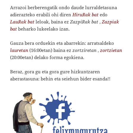
Arrazoi berberengatik ondo daude lurraldetasuna
adierazteko erabili ohi diren
HiruRak bat
edo
LauRak bat
leloak, baina ez
ZazpiRak bat
,
Zazpiak
bat
beharko lukeelako izan.
Gauza bera orduekin eta abarrekin: arratsaldeko
lauretan
(16:00etan) baina ez
zortziretan
,
zortzietan
(20:00etan) delako forma egokiena.
Beraz, gora gu eta gora gure hizkuntzaren
aberastasuna: behin eta seiehun bider esanda!!