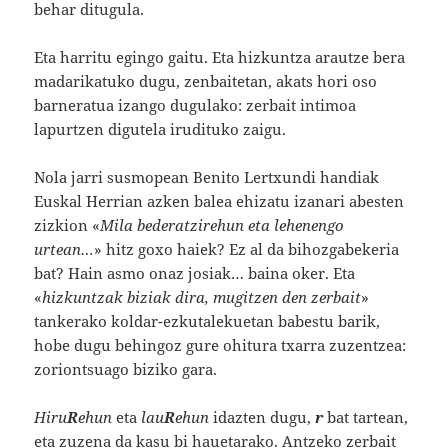
behar ditugula.
Eta harritu egingo gaitu. Eta hizkuntza arautze bera
madarikatuko dugu, zenbaitetan, akats hori oso
barneratua izango dugulako: zerbait intimoa
lapurtzen digutela irudituko zaigu.
Nola jarri susmopean Benito Lertxundi handiak
Euskal Herrian azken balea ehizatu izanari abesten
zizkion «
Mila bederatzirehun eta lehenengo
urtean…
» hitz goxo haiek? Ez al da bihozgabekeria
bat? Hain asmo onaz josiak… baina oker. Eta
«
hizkuntzak biziak dira, mugitzen den zerbait
»
tankerako koldar-ezkutalekuetan babestu barik,
hobe dugu behingoz gure ohitura txarra zuzentzea:
zoriontsuago biziko gara.
Hiru
R
ehun
eta
lau
R
ehun
idazten dugu,
r
bat tartean,
eta zuzena da kasu bi hauetarako. Antzeko zerbait