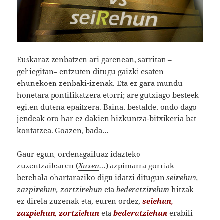
Euskaraz zenbatzen ari garenean, sarritan –
gehiegitan– entzuten ditugu gaizki esaten
ehunekoen zenbaki-izenak. Eta ez gara mundu
honetara pontifikatzera etorri; are gutxiago besteek
egiten dutena epaitzera. Baina, bestalde, ondo dago
jendeak oro har ez dakien hizkuntza-bitxikeria bat
kontatzea. Goazen, bada…
Gaur egun, ordenagailuaz idazteko
zuzentzailearen (
Xuxen
…
) azpimarra gorriak
berehala ohartaraziko digu idatzi ditugun
sei
r
ehun,
zazpi
r
ehun, zortzi
r
ehun
eta
bederatzi
r
ehun
hitzak
ez direla zuzenak eta, euren ordez,
seiehun
,
zazpiehun
,
zortziehun
eta
bederatziehun
erabili