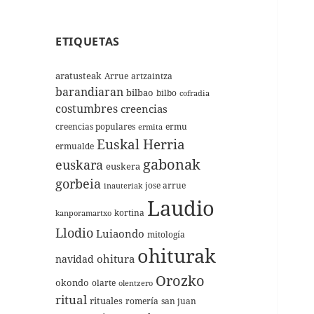
ETIQUETAS
aratusteak
Arrue
artzaintza
barandiaran
bilbao
bilbo
cofradia
costumbres
creencias
creencias populares
ermu
ermita
Euskal Herria
ermualde
gabonak
euskara
euskera
gorbeia
jose arrue
inauteriak
Laudio
kortina
kanporamartxo
Llodio
Luiaondo
mitología
ohiturak
ohitura
navidad
Orozko
okondo
olarte
olentzero
ritual
rituales
romería
san juan