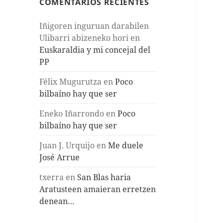
COMENTARIOS RECIENTES
Iñigoren inguruan darabilen
Ulibarri abizeneko hori
en
Euskaraldia y mi concejal del
PP
Félix Mugurutza
en
Poco
bilbaíno hay que ser
Eneko Iñarrondo
en
Poco
bilbaíno hay que ser
Juan J. Urquijo
en
Me duele
José Arrue
txerra
en
San Blas haria
Aratusteen amaieran erretzen
denean…