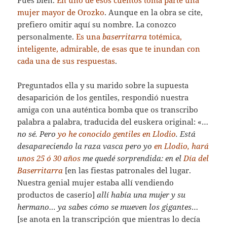
Pues bien.
En uno de esos cuentos toma parte una
mujer mayor de Orozko
. Aunque en la obra se cite,
prefiero omitir aquí su nombre. La conozco
personalmente.
Es una
baserritarra
totémica,
inteligente, admirable, de esas que te inundan con
cada una de sus respuestas
.
Preguntados ella y su marido sobre la supuesta
desaparición de los gentiles, respondió nuestra
amiga con una auténtica bomba que os transcribo
palabra a palabra, traducida del euskera original: «…
no sé. Pero
yo he conocido gentiles en Llodio
. Está
desapareciendo la raza vasca pero yo
en Llodio, hará
unos 25 ó 30 años
me quedé sorprendida: en el
Día del
Baserritarra
[en las fiestas patronales del lugar.
Nuestra genial mujer estaba allí vendiendo
productos de caserío]
allí había una mujer y su
hermano… ya sabes cómo se mueven los gigantes
…
[se anota en la transcripción que mientras lo decía