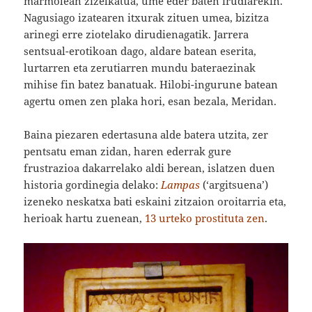
marmolean zizelkatua, ume eder baten irudiarekin.
Nagusiago izatearen itxurak zituen umea, bizitza
arinegi erre ziotelako dirudienagatik. Jarrera
sentsual-erotikoan dago, aldare batean eserita,
lurtarren eta zerutiarren mundu bateraezinak
mihise fin batez banatuak. Hilobi-ingurune batean
agertu omen zen plaka hori, esan bezala, Meridan.
Baina piezaren edertasuna alde batera utzita, zer
pentsatu eman zidan, haren ederrak gure
frustrazioa dakarrelako aldi berean, islatzen duen
historia gordinegia delako:
Lampas
(‘argitsuena’)
izeneko neskatxa bati eskaini zitzaion oroitarria eta,
herioak hartu zuenean,
13 urteko prostituta zen
.