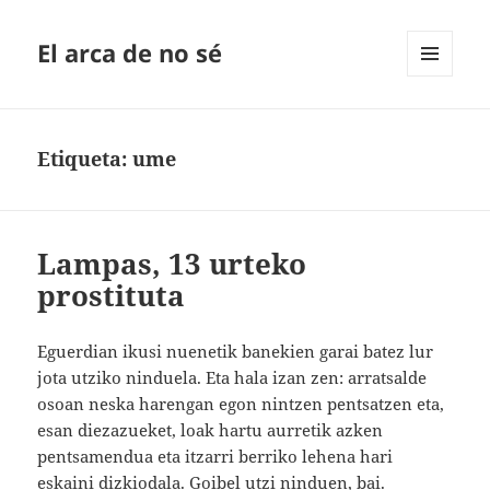
El arca de no sé
MENÚ
Y
WIDGETS
Etiqueta:
ume
Lampas, 13 urteko
prostituta
Eguerdian ikusi nuenetik banekien garai batez lur
jota utziko ninduela. Eta hala izan zen: arratsalde
osoan neska harengan egon nintzen pentsatzen eta,
esan diezazueket, loak hartu aurretik azken
pentsamendua eta itzarri berriko lehena hari
eskaini dizkiodala. Goibel utzi ninduen, bai.