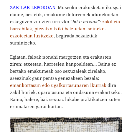
ZAKILAK LEPOKOAN
. Museoko erakusketan ikusgai
daude, bestetik, emakume dotoreenek idunekoetan
eskegitzen zituzten urrezko “
bitxi bitxiak
”:
zakil eta
barrabilak, piezatxo txiki batzuetan, soineko-
eskoteetan luzitzeko
, begirada bekaiztiak
sumintzeko.
Egiatan, faloak nonahi margotzen eta erakusten
ziren: etxeetan, harresien kanpoaldean… Baina ez
bertako emakumeak oso sexuzaleak zirelako,
aseezinak gaur pentsa genezakeen bezala:
emankortasun edo ugalkortasunaren ikurrak
dira
zakil horiek, oparotasuna eta ondasuna erakartzeko.
Baina, halere, bai: sexuaz lokabe praktikatzen zuten
eromataren garai hartan.