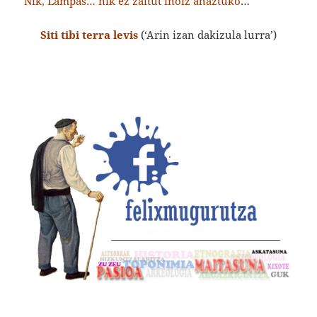
Nik, Lampas… nik ez zaitut inoiz ahaztuko
…
Siti tibi terra levis
(‘Arin izan dakizula lurra’)