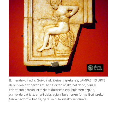
II. mendeko irudia. Goiko inskripzioan, grekeraz, LAMPAS. 13 URTE.
Bere hilobia zenaren zati bat. Bertan neska bat dago, biluzik,
edertasun betean, orrazketa dotoreaz eta, bularren azpian,
txirikorda bat jartzen ari dela, agian, bularraren forma liraintzeko:
fascia pectoralis
bat da, garaiko bularretako sentsuala.