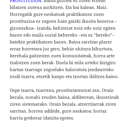
PROSTITUZIOA
. Baina guztiek ez zuten etxean
bilatzen zutena aurkitzen. Eta bai kalean. Maiz.
Horregatik gure neskatoak praktikatzen zuen
prostituzioa ez zegoen hain gaizki ikusita bezeroa –
gizonezkoa– izanda, behintzat noiz edo noiz egiten
bazen edo maila sozial behereko –eta ez “bereko”–
batekin praktikatzen bazen. Baina sarritan plazer
erraz horretara joz gero, behin ohitura bihurtuta,
berehala gaitzesten zuen komunitateak, horra arte
txalotzen zuen berak. Duela bi mila urteko bizigiro
hartan txarrago zegoelako baloratuta jendaurreko
irudi txarra, etxetik kanpo eta txortan ibiltzea baino.
Ospe txarra, txarrena, prostitutarentzat zen. Orain
bezala, nonahi zeuden baina, aldiberean, ikusezinak
ziren sistemarako. Orain bezala, atzerritarrak ziren
sarritan. horren adibide, gure neskatoa: hortaz
harria grekeraz idatzita egotea.