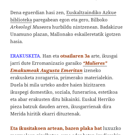
Dena eguerdian hasi zen,
Euskaltzaindiko Azkue
biblioteka
paregabean egon eta gero, Bilboko
Arkeologi Museo
ra hurbildu nintzenean. Badakizue
Unamuno plazan, Mallonako eskaileretatik igotzen
hasia.
ERAKUSKETA
. Han eta
otsailaren 3a
arte, ikusgai
jarri dute Erromanizazio garaiko
“Mulieres”
Emakumeak Augusta Emeritan
izeneko
erakusketa zoragarria, primerako materialekin.
Duela bi mila urteko andre haien bizitzaren
ikuspegi domestiko, soziala, funerarioa, estetikoa
eta abar erakusten ditu bikainki. Euskal Herriko
pieza batzuk dauden arren, ikusgarrienak dira
Merida hiritik ekarri dituztenak.
Eta ikusitakoen artean, bazen plaka bat
luxuzko