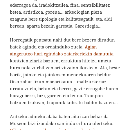
ederragoa da, iradokitzailea, fina, sentsibilitatez
betea, artistikoa, gorena… arkeologian pieza
ezaguna bere tipologia eta kalitateagatik. eta, aldi
berean, aparta bezain garestia. Garestiegia…
Horregatik pentsatu nahi dut bere bezero dirudun
batek agindu eta ordainduko zuela.
Agian
aingerutxo hari egindako zatarkeriekin damututa
,
kontzientziarik bazuen, errukitua hilotza umetu
hura nola zurbiltzen ari zitzaion ikustean. Ala, beste
barik, jainko eta jainkosen mendekuaren beldur.
Otso zahar lizun madarikatua… maltzurkeriaz
urratu zuela, behin eta berriz, gazte errugabe haren
haragi berri, bizi, garden eta leuna. Txanpon
batzuen trukean, txaponik kobratu baldin bazuen…
Antzeko adineko alaba baten aita izan behar da
Museon bizi izandako samindura hura ulertzeko.