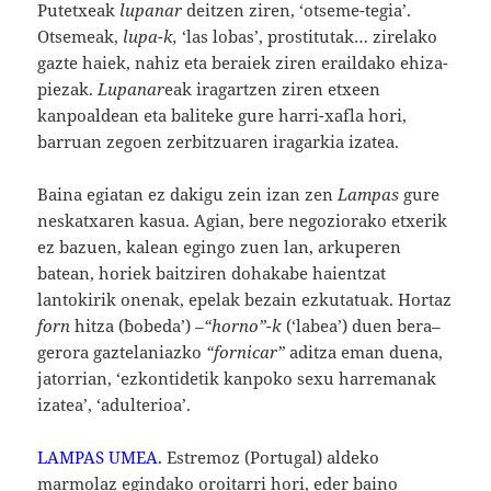
Putetxeak
lupanar
deitzen ziren, ‘otseme-tegia’.
Otsemeak,
lupa-k,
‘las lobas’, prostitutak… zirelako
gazte haiek, nahiz eta beraiek ziren eraildako ehiza-
piezak.
Lupanar
eak iragartzen ziren etxeen
kanpoaldean eta baliteke gure harri-xafla hori,
barruan zegoen zerbitzuaren iragarkia izatea.
Baina egiatan ez dakigu zein izan zen
Lampas
gure
neskatxaren kasua. Agian, bere negoziorako etxerik
ez bazuen, kalean egingo zuen lan, arkuperen
batean, horiek baitziren dohakabe haientzat
lantokirik onenak, epelak bezain ezkutatuak. Hortaz
forn
hitza (`bobeda’)
–“horno”-k
(‘labea’) duen bera–
gerora gaztelaniazko
“fornicar”
aditza eman duena,
jatorrian, ‘ezkontidetik kanpoko sexu harremanak
izatea’, ‘adulterioa’.
LAMPAS UMEA.
Estremoz (Portugal) aldeko
marmolaz egindako oroitarri hori, eder baino