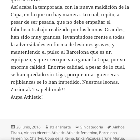
Así acaba la temporada, con la nueva maldición de la
Copa, en la que no hay manera. Lo cual, repito, a
pesar de ser pesada, que no debe empañar el
fabuloso trabajo realizado por las leonas. Grandes,
han sido muy grandes, levantándose frente a todas
la adversidades en forma de lesiones graves, y
manteniendo el pulso al Barcelona que es un
equipazo, y que creo que va a ganar la Copa, por su
enorme calidad. Enorme calidad, a pesar de lo cual,
se han quedado sin Liga, porque unas guerreras
rojiblancas se lo han impedido. Nuestras leonas.
Zorionak Txapeldunak!!
Aupa Athletic!
Publicado
Autor
Categorías
Etiquetas
20 junio, 2016
Itziar Iriarte
Sin categoría
Ainhoa
el
Tirapu
,
Ainhoa Vicente
,
Athletic
,
Athletic femenino
,
Barcelona
Femenino
,
Charlyn
,
Copa de la Reina
,
Erika Vázquez
,
Irune Murua
,