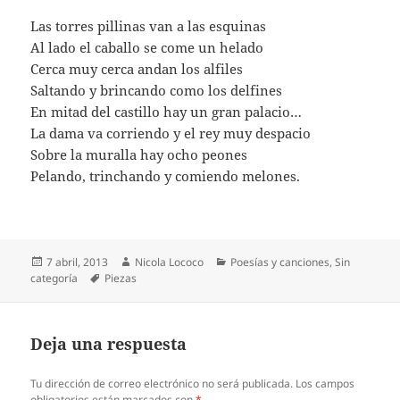
Las torres pillinas van a las esquinas
Al lado el caballo se come un helado
Cerca muy cerca andan los alfiles
Saltando y brincando como los delfines
En mitad del castillo hay un gran palacio…
La dama va corriendo y el rey muy despacio
Sobre la muralla hay ocho peones
Pelando, trinchando y comiendo melones.
Publicado
Autor
Categorías
7 abril, 2013
Nicola Lococo
Poesías y canciones
,
Sin
el
Etiquetas
categoría
Piezas
Deja una respuesta
Tu dirección de correo electrónico no será publicada.
Los campos
obligatorios están marcados con
*