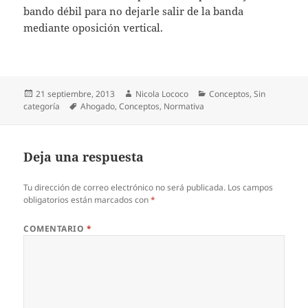
bando débil para no dejarle salir de la banda
mediante oposición vertical.
Publicado
Autor
Categorías
21 septiembre, 2013
Nicola Lococo
Conceptos
,
Sin
el
Etiquetas
categoría
Ahogado
,
Conceptos
,
Normativa
Deja una respuesta
Tu dirección de correo electrónico no será publicada.
Los campos
obligatorios están marcados con
*
COMENTARIO
*