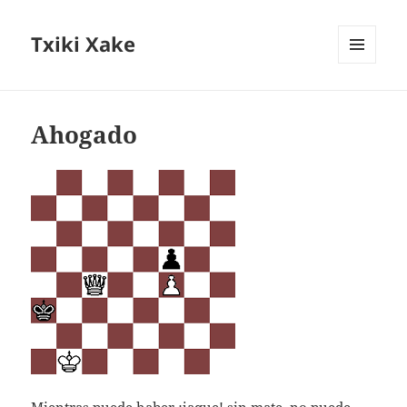
Txiki Xake
MENÚ
Y
WIDGETS
Ahogado