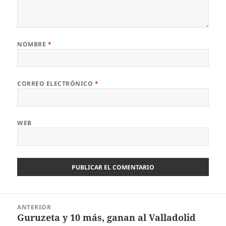
NOMBRE
*
CORREO ELECTRÓNICO
*
WEB
Navegación
ANTERIOR
de
Guruzeta y 10 más, ganan al Valladolid
Entrada
entradas