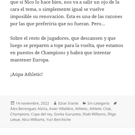
que sí Nico lo hace bien, nos va a salir un ojo de la
cara el tema, o simplemente igual se vuelve
imposible su renovación. Ésta es una de las razones
por las que preferiría que no fueran. Pero…
Sobre el resto de jugadores, que descansen y que
luego se preparen a tope para la vuelta, que estamos
en puestos de Champions y habrá que intentar
mantener Europa.
¡Aúpa Athletic!
Publicado
Autor
Categorías
Etiquetas
14 noviembre, 2022
Itziar Iriarte
Sin categoría
el
Álex Berenguer
,
Alzira
,
Asier Villalibre
,
Athletic
,
Athletic Club
,
Champions
,
Copa del rey
,
Gorka Guruzeta
,
Iñaki Williams
,
Íñigo
Lekue
,
Nico Williams
,
Yuri Berchiche