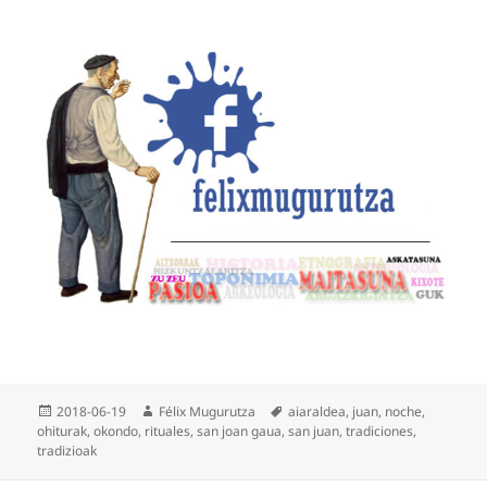
Publicado
Autor
Etiquetas
2018-06-19
Félix Mugurutza
aiaraldea
,
juan
,
noche
,
el
ohiturak
,
okondo
,
rituales
,
san joan gaua
,
san juan
,
tradiciones
,
tradizioak