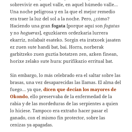
sobrevivir en aquel valle, en aquel húmedo valle…
Una noche peligrosa y en la que el mejor remedio
era traer la luz del sol a la noche. Pero, ¿cómo?
Haciendo una gran
fogata
[porque aquí son
fogatas
y no
hogueras
], eguzkiaren ordezkaria lurrera
ekarriz, nolabait esateko. Sorgin eta iratxoek jasaten
ez zuen sute handi bat, bai. Horra, norberak
garbitzeko zuen guztia botatzen zen, azken finean,
horixe zelako sute hura: purifikazio erritual bat.
Sin embargo, lo más celebrado era el saltar sobre las
brasas, una vez desaparecidas las llamas. El alma del
fuego… ya que,
dicen que decían los mayores de
Okondo
, ello preservaba de la enfermedad de la
rabia y de las mordeduras de las serpientes a quien
lo hiciese. Tampoco era extraño hacer pasar el
ganado, con el mismo fin protector, sobre las
cenizas ya apagadas.