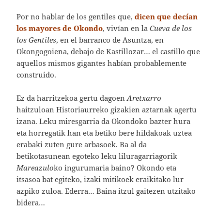
Por no hablar de los gentiles que,
dicen que decían
los mayores de Okondo
, vivían en la
Cueva de los
los Gentiles
, en el barranco de Asuntza, en
Okongogoiena, debajo de Kastillozar… el castillo que
aquellos mismos gigantes habían probablemente
construido.
Ez da harritzekoa gertu dagoen
Aretxarro
haitzuloan Historiaurreko gizakien aztarnak agertu
izana. Leku miresgarria da Okondoko bazter hura
eta horregatik han eta betiko bere hildakoak uztea
erabaki zuten gure arbasoek. Ba al da
betikotasunean egoteko leku liluragarriagorik
Mareazulo
ko ingurumaria baino? Okondo eta
itsasoa bat egiteko, izaki mitikoek eraikitako lur
azpiko zuloa. Ederra… Baina itzul gaitezen utzitako
bidera…