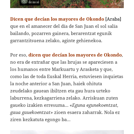
Dicen que decían los mayores de Okondo
[Araba]
que en el amanecer del día de San Juan el sol salía
bailando, pozarren gainera, berarentzat egunik
garrantzitsuena zelako, aginte gehienekoa.
Por eso,
dicen que decían los mayores de Okondo
,
no era de extrañar que las brujas se apareciesen a
los humanos entre Markuartu y Arasketa y que,
como las de toda Euskal Herria, estuviesen inquietas
la noche anterior a San Juan, haiek ohituta
zeudelako gauean ibiltzen eta gau hura urteko
laburrena, kezkagarriena zelako. Arriskuan zuten
gaueko izakien erresuma… «
Eguna egunekoentzat,
gaua gauekoentzat»
zioen esaera zaharrak. Nola ez
ziren kezkatuta egongo ba…