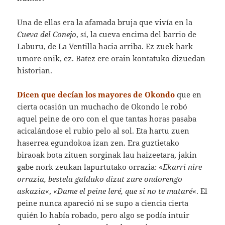
Una de ellas era la afamada bruja que vivía en la
Cueva del Conejo
, sí, la cueva encima del barrio de
Laburu, de La Ventilla hacia arriba. Ez zuek hark
umore onik, ez. Batez ere orain kontatuko dizuedan
historian.
Dicen que decían los mayores de Okondo
que en
cierta ocasión un muchacho de Okondo le robó
aquel peine de oro con el que tantas horas pasaba
acicalándose el rubio pelo al sol. Eta hartu zuen
haserrea egundokoa izan zen. Era guztietako
biraoak bota zituen sorginak lau haizeetara, jakin
gabe nork zeukan lapurtutako orrazia: «
Ekarri nire
orrazia, bestela galduko dizut zure ondorengo
askazia
«, «
Dame el peine leré, que si no te mataré
«. El
peine nunca apareció ni se supo a ciencia cierta
quién lo había robado, pero algo se podía intuir