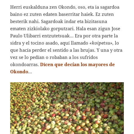
Herri euskalduna zen Okondo, oso, eta ia sagardoa
baino ez zuten edaten baserritar haiek. Ez zuten
besterik nahi. Sagardoak indar eta bizitasuna
ematen zizkiolako gorputzari. Hala esan zigun Jose
Paulo Ulibarri entzutetsuak… Era por otra parte la
sidra y el tocino asado, aquí llamado
«koipetsu»,
lo
que hacía perder el sentido a las brujas. Y una y otra
vez se lo pedían o robaban a los sufridos
okondoarras.
Dicen que decían los mayores de
Okondo
…