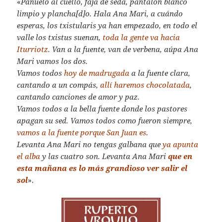
«
Pañuelo al cuello, faja de seda, pantalón blanco
limpio y plancha[d]o. Hala Ana Mari, a cuándo
esperas, los txistularis ya han empezado, en todo el
valle los txistus suenan,
toda la gente va hacia
Iturriotz
. Van a la fuente, van de verbena, aúpa Ana
Mari vamos los dos.
Vamos todos
hoy de madrugada
a la fuente clara,
cantando a un compás,
allí haremos chocolatada
,
cantando canciones de amor y paz.
Vamos todos a la bella fuente donde los pastores
apagan su sed. Vamos todos como fueron siempre,
vamos a la fuente porque San Juan es
.
Levanta Ana Mari no tengas galbana que
ya apunta
el alba
y las cuatro son. Levanta Ana Mari
que en
esta mañana es lo más grandioso ver salir el
sol
».