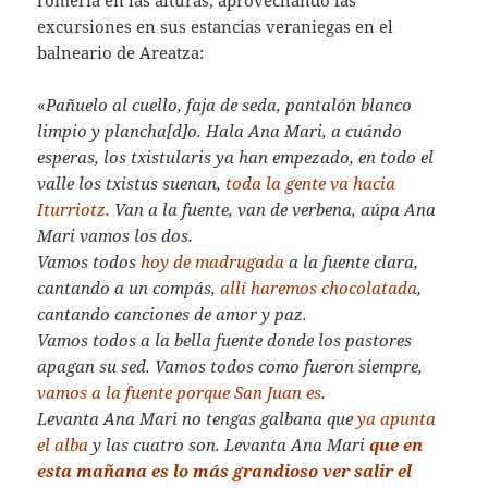
romería en las alturas, aprovechando las
excursiones en sus estancias veraniegas en el
balneario de Areatza:
«
Pañuelo al cuello, faja de seda, pantalón blanco
limpio y plancha[d]o. Hala Ana Mari, a cuándo
esperas, los txistularis ya han empezado, en todo el
valle los txistus suenan,
toda la gente va hacia
Iturriotz
. Van a la fuente, van de verbena, aúpa Ana
Mari vamos los dos.
Vamos todos
hoy de madrugada
a la fuente clara,
cantando a un compás,
allí haremos chocolatada
,
cantando canciones de amor y paz.
Vamos todos a la bella fuente donde los pastores
apagan su sed. Vamos todos como fueron siempre,
vamos a la fuente porque San Juan es
.
Levanta Ana Mari no tengas galbana que
ya apunta
el alba
y las cuatro son. Levanta Ana Mari
que en
esta mañana es lo más grandioso ver salir el