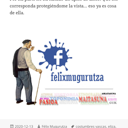
corresponda protegiéndome la vista… eso ya es cosa
de ella.
Publicado
Autor
Etiquetas
2020-12-13
Félix Mugurutza
costumbres vascas
,
eliza
,