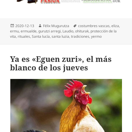
Publicado
Autor
Etiquetas
2020-12-13
Félix Mugurutza
costumbres vascas
,
eliza
,
el
ermu
,
ermualde
,
gurutzi arregi
,
Laudio
,
ohiturak
,
protección de la
vita
,
rituales
,
Santa lucía
,
santa luzia
,
tradiciones
,
yermo
Ya es «Eguen zuri», el más
blanco de los jueves