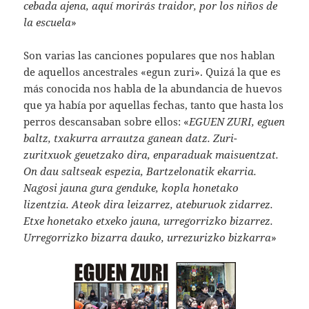
cebada ajena, aquí morirás traidor, por los niños de
la escuela
»
Son varias las canciones populares que nos hablan
de aquellos ancestrales «egun zuri». Quizá la que es
más conocida nos habla de la abundancia de huevos
que ya había por aquellas fechas, tanto que hasta los
perros descansaban sobre ellos: «
EGUEN ZURI, eguen
baltz, txakurra arrautza ganean datz. Zuri-
zuritxuok geuetzako dira, enparaduak maisuentzat.
On dau saltseak espezia, Bartzelonatik ekarria.
Nagosi jauna gura genduke, kopla honetako
lizentzia. Ateok dira leizarrez, ateburuok zidarrez.
Etxe honetako etxeko jauna, urregorrizko bizarrez.
Urregorrizko bizarra dauko, urrezurizko bizkarra
»