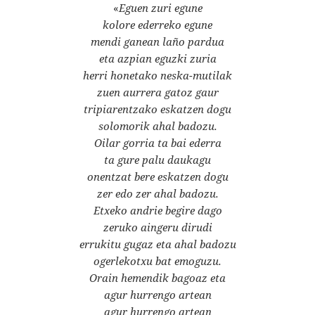
«
Eguen zuri egune
kolore ederreko egune
mendi ganean laño pardua
eta azpian eguzki zuria
herri honetako neska-mutilak
zuen aurrera gatoz gaur
tripiarentzako eskatzen dogu
solomorik ahal badozu.
Oilar gorria ta bai ederra
ta gure palu daukagu
onentzat bere eskatzen dogu
zer edo zer ahal badozu.
Etxeko andrie begire dago
zeruko aingeru dirudi
errukitu gugaz eta ahal badozu
ogerlekotxu bat emoguzu.
Orain hemendik bagoaz eta
agur hurrengo artean
agur hurrengo artean