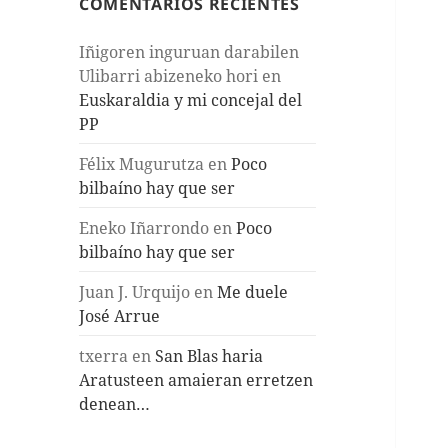
COMENTARIOS RECIENTES
Iñigoren inguruan darabilen
Ulibarri abizeneko hori
en
Euskaraldia y mi concejal del
PP
Félix Mugurutza
en
Poco
bilbaíno hay que ser
Eneko Iñarrondo
en
Poco
bilbaíno hay que ser
Juan J. Urquijo
en
Me duele
José Arrue
txerra
en
San Blas haria
Aratusteen amaieran erretzen
denean…