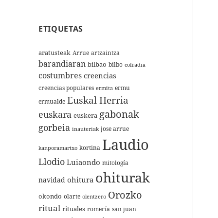
ETIQUETAS
aratusteak
Arrue
artzaintza
barandiaran
bilbao
bilbo
cofradia
costumbres
creencias
creencias populares
ermu
ermita
Euskal Herria
ermualde
gabonak
euskara
euskera
gorbeia
jose arrue
inauteriak
Laudio
kortina
kanporamartxo
Llodio
Luiaondo
mitología
ohiturak
ohitura
navidad
Orozko
okondo
olarte
olentzero
ritual
rituales
romería
san juan