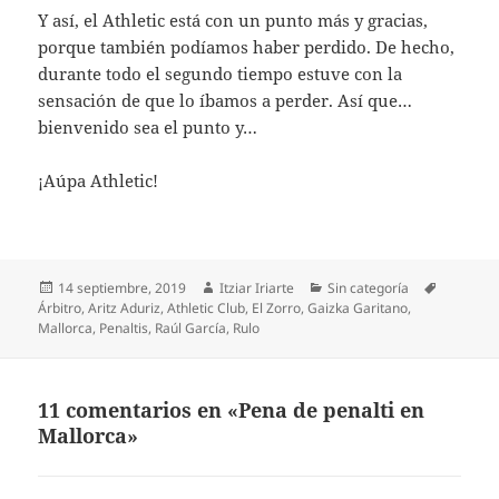
Y así, el Athletic está con un punto más y gracias,
porque también podíamos haber perdido. De hecho,
durante todo el segundo tiempo estuve con la
sensación de que lo íbamos a perder. Así que…
bienvenido sea el punto y…
¡Aúpa Athletic!
Publicado
Autor
Categorías
Etiqueta
14 septiembre, 2019
Itziar Iriarte
Sin categoría
el
Árbitro
,
Aritz Aduriz
,
Athletic Club
,
El Zorro
,
Gaizka Garitano
,
Mallorca
,
Penaltis
,
Raúl García
,
Rulo
11 comentarios en «Pena de penalti en
Mallorca»