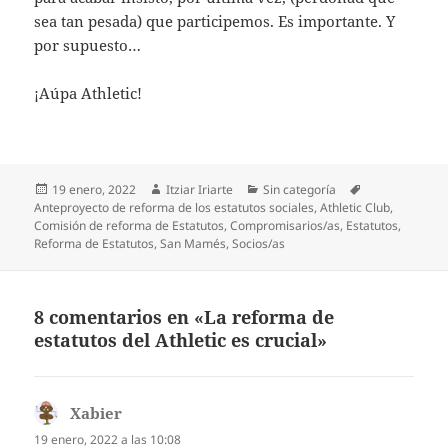
sea tan pesada) que participemos. Es importante. Y
por supuesto…
¡Aúpa Athletic!
Publicado
Autor
Categorías
Etiquetas
19 enero, 2022
Itziar Iriarte
Sin categoría
el
Anteproyecto de reforma de los estatutos sociales
,
Athletic Club
,
Comisión de reforma de Estatutos
,
Compromisarios/as
,
Estatutos
,
Reforma de Estatutos
,
San Mamés
,
Socios/as
8 comentarios en «La reforma de
estatutos del Athletic es crucial»
Xabier
dice:
19 enero, 2022 a las 10:08