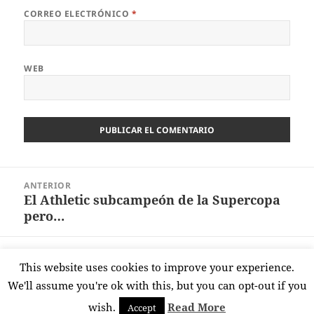
CORREO ELECTRÓNICO
*
WEB
Navegación
ANTERIOR
de
El Athletic subcampeón de la Supercopa
Entrada
entradas
pero…
anterior:
SIGUIENTE
This website uses cookies to improve your experience.
¡Partidazo para eliminar al Barça!
Entrada
We'll assume you're ok with this, but you can opt-out if you
siguiente:
wish.
Read More
Accept
Funciona gracias a WordPress