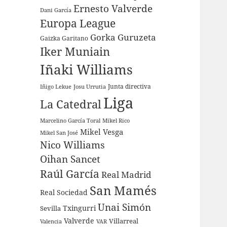
Ernesto Valverde
Dani García
Europa League
Gorka Guruzeta
Gaizka Garitano
Iker Muniain
Iñaki Williams
Junta directiva
Iñigo Lekue
Josu Urrutia
Liga
La Catedral
Marcelino García Toral
Mikel Rico
Mikel Vesga
Mikel San José
Nico Williams
Oihan Sancet
Raúl García
Real Madrid
San Mamés
Real Sociedad
Unai Simón
Sevilla
Txingurri
Valverde
Villarreal
Valencia
VAR