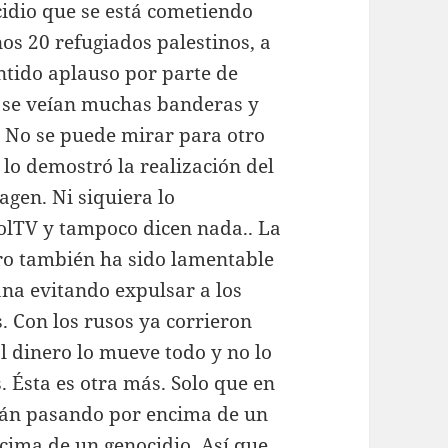
cidio que se está cometiendo
nos 20 refugiados palestinos, a
ntido aplauso por parte de
as se veían muchas banderas y
 No se puede mirar para otro
í lo demostró la realización del
agen. Ni siquiera lo
lTV y tampoco dicen nada.. La
ero también ha sido lamentable
ana evitando expulsar a los
. Con los rusos ya corrieron
El dinero lo mueve todo y no lo
. Ésta es otra más. Solo que en
stán pasando por encima de un
cima de un genocidio. Así que