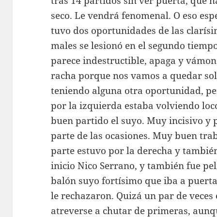
tras 14 partidos sin ver puerta, que 
seco. Le vendrá fenomenal. O eso esp
tuvo dos oportunidades de las clarí
males se lesionó en el segundo tiempo.
parece indestructible, apaga y vámon
racha porque nos vamos a quedar solos
teniendo alguna otra oportunidad, pe
por la izquierda estaba volviendo lo
buen partido el suyo. Muy incisivo y 
parte de las ocasiones. Muy buen trab
parte estuvo por la derecha y tambi
inicio Nico Serrano, y también fue pe
balón suyo fortísimo que iba a puert
le rechazaron. Quizá un par de veces el
atreverse a chutar de primeras, aunqu