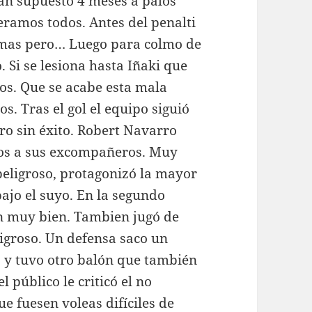
han supuesto 4 meses a palos
eramos todos. Antes del penalti
simas pero… Luego para colmo de
 Si se lesiona hasta Iñaki que
os. Que se acabe esta mala
. Tras el gol el equipo siguió
ro sin éxito. Robert Navarro
cos a sus excompañeros. Muy
peligroso, protagonizó la mayor
ajo el suyo. En la segundo
én muy bien. Tambien jugó de
ligroso. Un defensa saco un
a y tuvo otro balón que también
 público le criticó el no
e fuesen voleas difíciles de