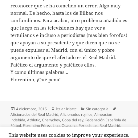
reconocer que se ha cometido un error. Algo muy
normal. De hecho, hasta los de Bilbao nos
confundimos. Para acabar, otro problema añadido es
que luego en las televisiones hay que ver a
tertulianos e incluso a periodistas (mas bien forofos)
que apoyan a su presidente y que dicen que no se
puede expulsar al Madrid, con el único y pobre
argumento de que el afectado es el Real Madrid.
Patético el argumento y patéticos ellos.
Y como últimas palabras…
Florentino, ¡Qué pena!
Publicado
Autor
Categorías
Etiquetas
4 diciembre, 2015
Itziar Iriarte
Sin categoría
el
Aficionados del Real Madrid
,
Aficionados rojillos
,
Alineación
indebida
,
Athletic
,
Cherychev
,
Copa del rey
,
Federación Española de
Fútbol
,
Florentino Pérez
,
Liga
,
Osasuna
,
Periodistas
,
Real Madrid
,
Tertulianos
,
Tribunal Administrativo del Deporte
This website uses cookies to improve your experience.
en Florentino, ¡deja de hacer el ridículo!
4 comentarios