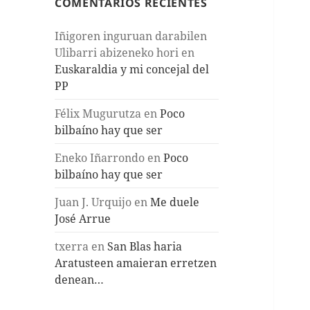
COMENTARIOS RECIENTES
Iñigoren inguruan darabilen
Ulibarri abizeneko hori
en
Euskaraldia y mi concejal del
PP
Félix Mugurutza
en
Poco
bilbaíno hay que ser
Eneko Iñarrondo
en
Poco
bilbaíno hay que ser
Juan J. Urquijo
en
Me duele
José Arrue
txerra
en
San Blas haria
Aratusteen amaieran erretzen
denean…