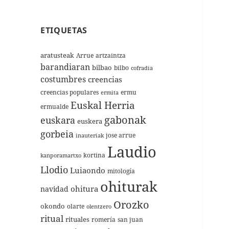
ETIQUETAS
aratusteak
Arrue
artzaintza
barandiaran
bilbao
bilbo
cofradia
costumbres
creencias
creencias populares
ermu
ermita
Euskal Herria
ermualde
gabonak
euskara
euskera
gorbeia
jose arrue
inauteriak
Laudio
kortina
kanporamartxo
Llodio
Luiaondo
mitología
ohiturak
ohitura
navidad
Orozko
okondo
olarte
olentzero
ritual
rituales
romería
san juan