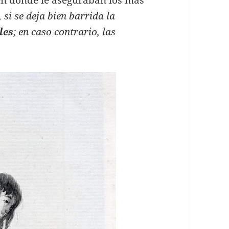
 en donde le aseguraban los más
 si se deja bien barrida la
les
; en caso contrario, las