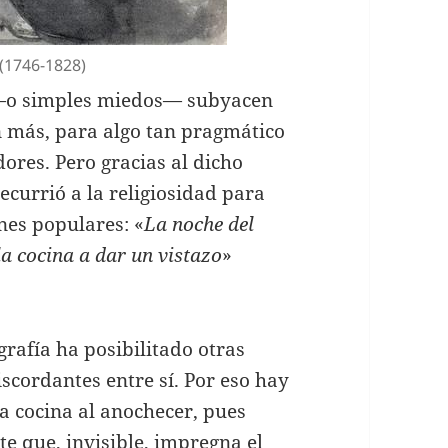
(1746-1828)
 —o simples miedos— subyacen
in más, para algo tan pragmático
dores. Pero gracias al dicho
currió a la religiosidad para
nes populares: «
La noche del
la cocina a dar un vistazo
»
grafía ha posibilitado otras
iscordantes entre sí. Por eso hay
a cocina al anochecer, pues
e que, invisible, impregna el