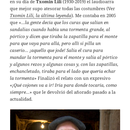
en su día de
Txomin Lili
(1930-2019) el laudioarra
que mejor supo atesorar todas las costumbres (Ver
Txomin Lili, la última leyenda
). Me contaba en 2005
que «…
la gente decía que los curas que salían en
sandalias cuando había una tormenta grande, al
pórtico y dicen que tiraba la zapatilla para el monte
para que vaya para allá, pero allí si pilla un
caserío… ¡aquello que jode! Salía el cura para
mandar la tormenta para el monte y salía al pórtico
y algunos rezos y algunas cosas y, con las zapatillas,
enchancletado, tiraba para el lado que quería echar
la tormenta
» Finalizó el relato con un expresivo
«
¡Qué cojones va a ir! Iría para donde tocaría, como
siempre…
» que le devolvió del añorado pasado a la
actualidad.