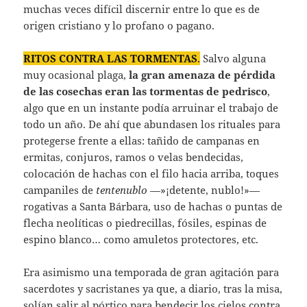
muchas veces difícil discernir entre lo que es de
origen cristiano y lo profano o pagano.
RITOS CONTRA LAS TORMENTAS
.
Salvo alguna
muy ocasional plaga,
la gran amenaza de pérdida
de las cosechas eran las tormentas de pedrisco
,
algo que en un instante podía arruinar el trabajo de
todo un año. De ahí que abundasen los rituales para
protegerse frente a ellas: tañido de campanas en
ermitas, conjuros, ramos o velas bendecidas,
colocación de hachas con el filo hacia arriba, toques
campaniles de
tentenublo
—»¡detente, nublo!»—
rogativas a Santa Bárbara, uso de hachas o puntas de
flecha neolíticas o piedrecillas, fósiles, espinas de
espino blanco… como amuletos protectores, etc.
Era asimismo una temporada de gran agitación para
sacerdotes y sacristanes ya que, a diario, tras la misa,
solían salir al pórtico para bendecir los cielos contra