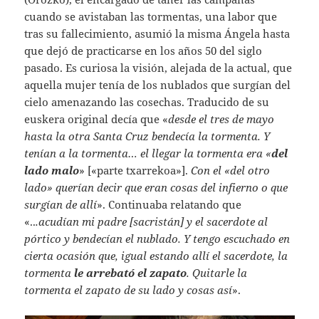
cuando se avistaban las tormentas, una labor que
tras su fallecimiento, asumió la misma Ángela hasta
que dejó de practicarse en los años 50 del siglo
pasado. Es curiosa la visión, alejada de la actual, que
aquella mujer tenía de los nublados que surgían del
cielo amenazando las cosechas. Traducido de su
euskera original decía que «
desde el tres de mayo
hasta la otra Santa Cruz bendecía la tormenta. Y
tenían a la tormenta… el llegar la tormenta era «
del
lado malo
» [«parte txarrekoa»].
Con el «del otro
lado» querían decir que eran cosas del infierno o que
surgían de allí
». Continuaba relatando que
«..
.acudían mi padre [sacristán] y el sacerdote al
pórtico y bendecían el nublado. Y tengo escuchado en
cierta ocasión que, igual estando allí el sacerdote, la
tormenta
le arrebató el zapato
. Quitarle la
tormenta el zapato de su lado y cosas así
».