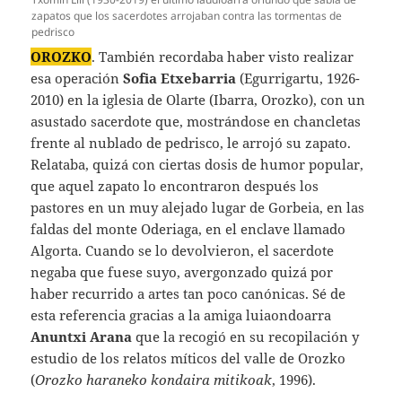
zapatos que los sacerdotes arrojaban contra las tormentas de
pedrisco
OROZKO
. También recordaba haber visto realizar
esa operación
Sofia Etxebarria
(Egurrigartu, 1926-
2010) en la iglesia de Olarte (Ibarra, Orozko), con un
asustado sacerdote que, mostrándose en chancletas
frente al nublado de pedrisco, le arrojó su zapato.
Relataba, quizá con ciertas dosis de humor popular,
que aquel zapato lo encontraron después los
pastores en un muy alejado lugar de Gorbeia, en las
faldas del monte Oderiaga, en el enclave llamado
Algorta. Cuando se lo devolvieron, el sacerdote
negaba que fuese suyo, avergonzado quizá por
haber recurrido a artes tan poco canónicas. Sé de
esta referencia gracias a la amiga luiaondoarra
Anuntxi Arana
que la recogió en su recopilación y
estudio de los relatos míticos del valle de Orozko
(
Orozko haraneko kondaira mitikoak
, 1996).