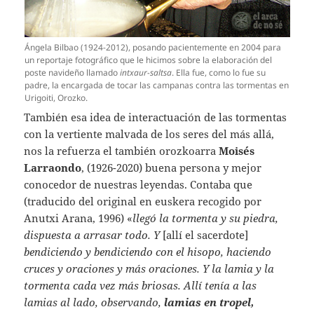
Ángela Bilbao (1924-2012), posando pacientemente en 2004 para
un reportaje fotográfico que le hicimos sobre la elaboración del
poste navideño llamado
intxaur-saltsa
. Ella fue, como lo fue su
padre, la encargada de tocar las campanas contra las tormentas en
Urigoiti, Orozko.
También esa idea de interactuación de las tormentas
con la vertiente malvada de los seres del más allá,
nos la refuerza el también orozkoarra
Moisés
Larraondo
, (1926-2020) buena persona y mejor
conocedor de nuestras leyendas. Contaba que
(traducido del original en euskera recogido por
Anutxi Arana, 1996) «
llegó la tormenta y su piedra,
dispuesta a arrasar todo. Y
[allí el sacerdote]
bendiciendo y bendiciendo con el hisopo, haciendo
cruces y oraciones y más oraciones. Y la lamia y la
tormenta cada vez más briosas. Allí tenía a las
lamias al lado, observando,
lamias en tropel,