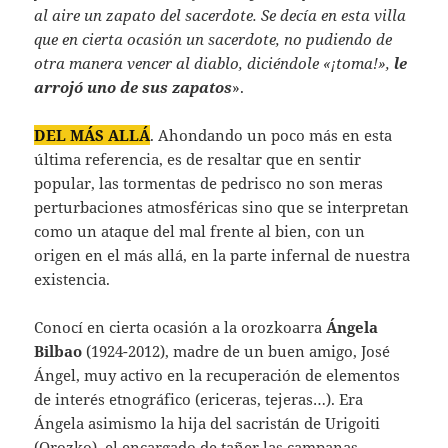
al aire un zapato del sacerdote. Se decía en esta villa
que en cierta ocasión un sacerdote, no pudiendo de
otra manera vencer al diablo, diciéndole «¡toma!»,
le
arrojó uno de sus zapatos
».
DEL MÁS ALLÁ
. Ahondando un poco más en esta
última referencia, es de resaltar que en sentir
popular, las tormentas de pedrisco no son meras
perturbaciones atmosféricas sino que se interpretan
como un ataque del mal frente al bien, con un
origen en el más allá, en la parte infernal de nuestra
existencia.
Conocí en cierta ocasión a la orozkoarra
Ángela
Bilbao
(1924-2012), madre de un buen amigo, José
Ángel, muy activo en la recuperación de elementos
de interés etnográfico (ericeras, tejeras…). Era
Ángela asimismo la hija del sacristán de Urigoiti
(Orozko), el encargado de tañer las campanas