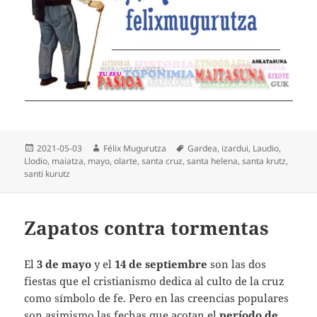
Publicado
Autor
Etiquetas
2021-05-03
Félix Mugurutza
Gardea
,
izardui
,
Laudio
,
el
Llodio
,
maiatza
,
mayo
,
olarte
,
santa cruz
,
santa helena
,
santa krutz
,
santi kurutz
Zapatos contra tormentas
El
3 de mayo
y el
14 de septiembre
son las dos
fiestas que el cristianismo dedica al culto de la cruz
como símbolo de fe. Pero en las creencias populares
son asimismo las fechas que acotan el
período de