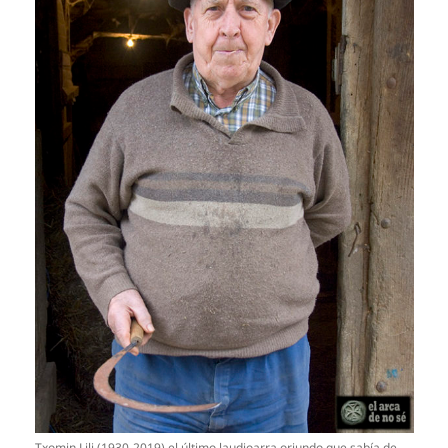
Txomin Lili (1930-2019) el último laudioarra oriundo que sabía de