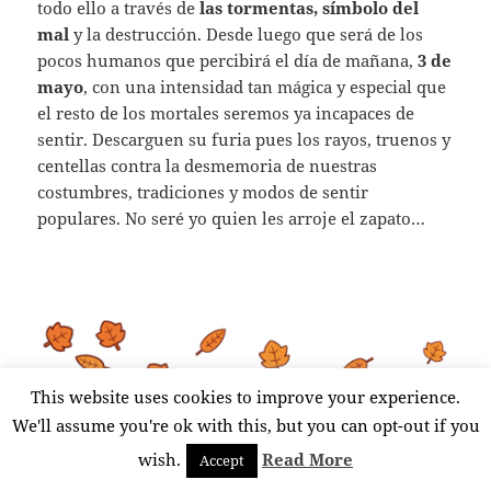
todo ello a través de
las tormentas, símbolo del
mal
y la destrucción. Desde luego que será de los
pocos humanos que percibirá el día de mañana,
3 de
mayo
, con una intensidad tan mágica y especial que
el resto de los mortales seremos ya incapaces de
sentir. Descarguen su furia pues los rayos, truenos y
centellas contra la desmemoria de nuestras
costumbres, tradiciones y modos de sentir
populares. No seré yo quien les arroje el zapato…
This website uses cookies to improve your experience.
NOTA
: No sé a ciencia cierta cómo interpretar esta
We'll assume you're ok with this, but you can opt-out if you
costumbre tan extraña. Pero la intuición me lleva a
wish.
Read More
Accept
otra realidad que, al menos en lo que conozco, no
parece que se haya investigado aún. Se trata de unas