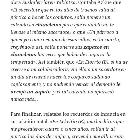
obra
Euskalerriaren Yakintza
. Contaba Azkue que
«
El sacerdote que en los días de truenos salía al
pórtico a hacer los conjuros, solía ponerse un
calzado en
chancletas
para que el diablo no le
llevase al mismo sacerdote
» o que «
Un párroco a
quien yo conocí en una de esas villas, en la cuarta,
creyéndolo así, solía ponerse sus
zapatos en
chancletas
las veces que había de conjurar la
tempestad
». Así también que «
En Elorrio (B), si ha de
creerse a mi colaboradora, vio ella a un sacerdote en
un día de truenos hacer los conjuros sudando
copiosamente, y no pudiendo vencer al demonio
le
arrojó un zapato
, y el tal calzado no apareció
nunca más
».
Para finalizar, relataba los recuerdos de infancia en
su Lekeitio natal: «
En Lekeitio (B), muchachitos que
me precedieron cuatro o cinco años, solían ir al
pórtico los días de conjuro, creyendo que allí verían