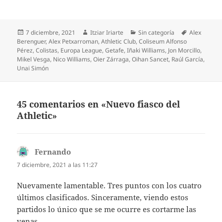
Publicado
Autor
Categorías
Etiquetas
7 diciembre, 2021
Itziar Iriarte
Sin categoría
Alex
el
Berenguer
,
Alex Petxarroman
,
Athletic Club
,
Coliseum Alfonso
Pérez
,
Colistas
,
Europa League
,
Getafe
,
Iñaki Williams
,
Jon Morcillo
,
Mikel Vesga
,
Nico Williams
,
Oier Zárraga
,
Oihan Sancet
,
Raúl García
,
Unai Simón
45 comentarios en «Nuevo fiasco del
Athletic»
Fernando
dice:
7 diciembre, 2021 a las 11:27
Nuevamente lamentable. Tres puntos con los cuatro
últimos clasificados. Sinceramente, viendo estos
partidos lo único que se me ocurre es cortarme las
venas.