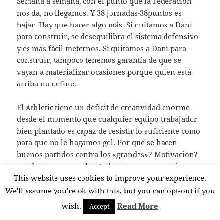
Semana a semana, con el punto que la Federación
nos da, no llegamos. Y 38 jornadas-38puntos es
bajar. Hay que hacer algo más. Si quitamos a Dani
para construir, se desequilibra el sistema defensivo
y es más fácil meternos. Si quitamos a Dani para
construir, tampoco tenemos garantía de que se
vayan a materializar ocasiones porque quien está
arriba no define.
El Athletic tiene un déficit de creatividad enorme
desde el momento que cualquier equipo trabajador
bien plantado es capaz de resistir lo suficiente como
para que no le hagamos gol. Por qué se hacen
buenos partidos contra los «grandes»? Motivación?
puede ser… pero sobre todo porque no necesitan
This website uses cookies to improve your experience.
ahogarte para que no juegues. Defienden bien, les
echan un capotillo y la que tienen, te la meten. El
We'll assume you're ok with this, but you can opt-out if you
otro día Munian en el Bernabeu tuvo un notable
wish.
Read More
Accept
partido porque el que estaba a su lado no le hacía ni